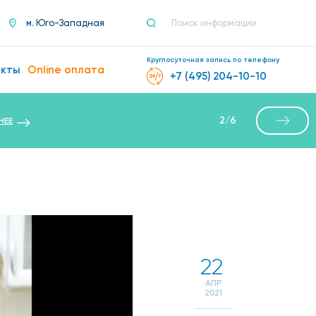
м. Юго-Западная
Круглосуточная запись по телефону
акты
Online оплата
+7 (495) 204-10-10
2
/
6
НЕЕ
22
АПР
2021