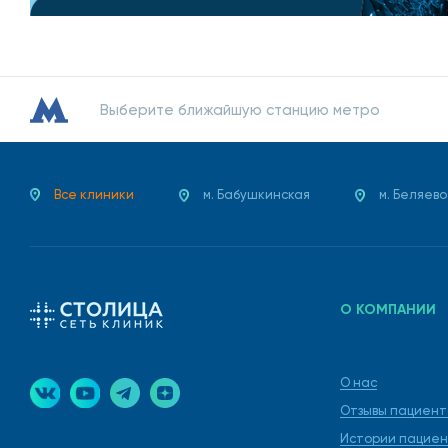
Выберите ближайшую станцию метро
Все клиники
м. Бабушкинская
м. Беляево
О КОМПАНИИ
О нас
Отзывы пациент
Истории пациен