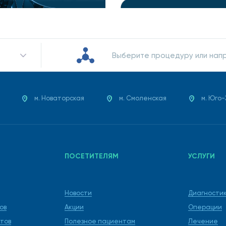
Выберите процедуру или нап
м. Новаторская
м. Смоленская
м. Юго
ПОСЕТИТЕЛЯМ
УСЛУГИ
Новости
Диагности
ов
Акции
Операции
тов
Полезное пациентам
Лечение