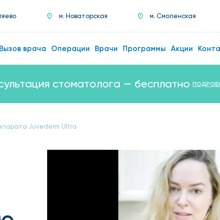
ляево
м. Новаторская
м. Смоленская
Вызов врача
Операции
Врачи
Программы
Акции
Конт
сультация стоматолога — бесплатно
ПОДРОБ
епарата Juvederm Ultra
ью