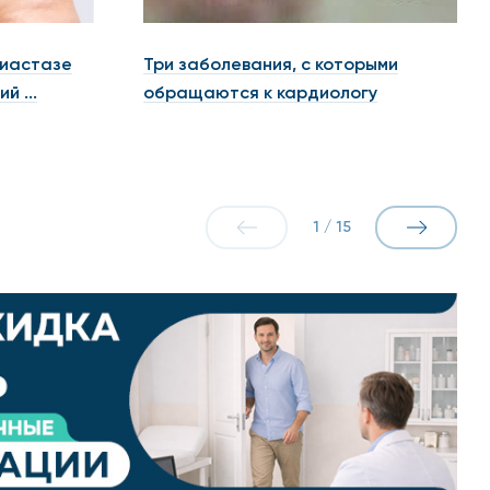
диастазе
Три заболевания, с которыми
й ...
обращаются к кардиологу
1
/
15