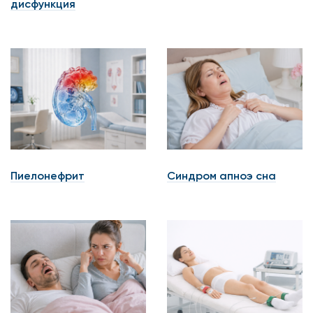
дисфункция
Пиелонефрит
Синдром апноэ сна