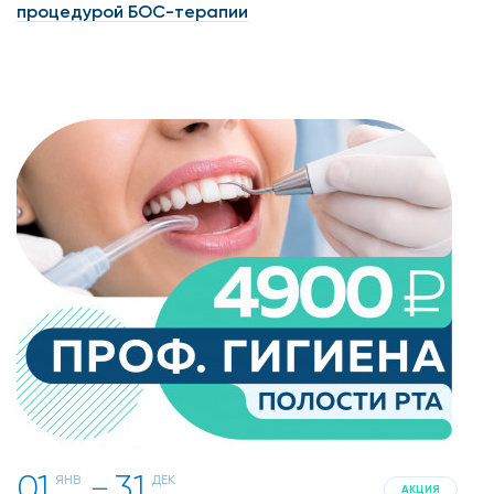
процедурой БОС-терапии
01
31
ЯНВ
ДЕК
一
АКЦИЯ