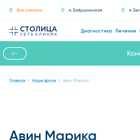
Все клиники
м. Бабушкинская
м. Бе
Диагностика
Лечение
Кон
Главная
Наши врачи
Авин Марика
Авин Марика