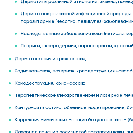
Дерматиты различной этиологии: экзема, почесу
Дерматозов различной инфекционной природы: б
паразитарные (чесотка, педикулез) заболеваний
Наследственные заболевания кожи (ихтиозы, кер
Псориаз, склеродермия, парапсориазы, красный 
Дерматоскопия и трихоскопия;
Радиоволновая, лазерная, криодеструкция новообра
Криодеструкция, криомассаж;
Терапевтическое (лекарственное) и лазерное лече
Контурная пластика, обьемное моделирование, биоа
Коррекция мимических морщин ботулотоксином (бот
Лазерное лечение сосудистой патологии кожи, дис