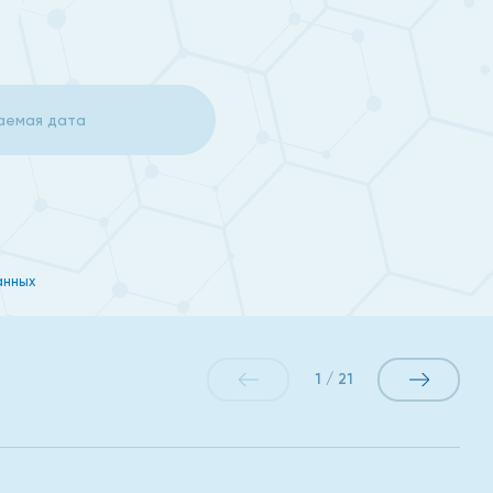
анных
1
/
21