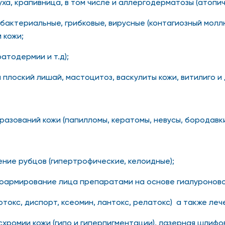
ха, крапивница, в том числе и аллергодерматозы (атопич
актериальные, грибковые, вирусные (контагиозный моллю
 кожи;
атодермии и т.д);
плоский лишай, мастоцитоз, васкулиты кожи, витилиго и 
зований кожи (папилломы, кератомы, невусы, бородавки и
ние рубцов (гипертрофические, келоидные);
рмирование лица препаратами на основе гиалуроновой кис
окс, диспорт, ксеомин, лантокс, релатокс) а также леч
хромии кожи (гипо и гиперпигментации), лазерная шлифов