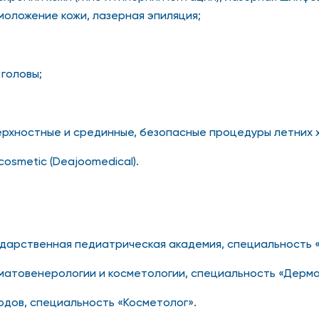
оложение кожи, лазерная эпиляция;
 головы;
ерхностные и срединные, безопасные процедуры летних хим
osmetic (Deajoomedical).
ударственная педиатрическая академия, специальность 
рматовенерологии и косметологии, специальность «Дерм
одов, специальность «Косметолог».