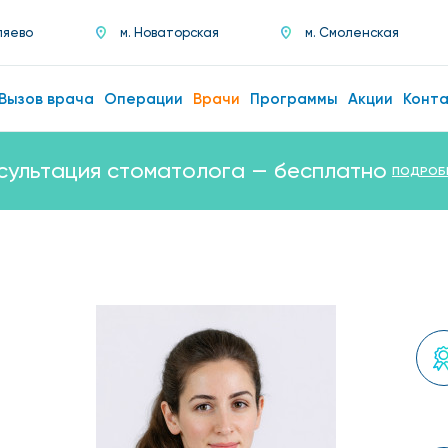
ляево
м. Новаторская
м. Смоленская
Вызов врача
Операции
Врачи
Программы
Акции
Конт
сультация стоматолога — бесплатно
ПОДРОБ