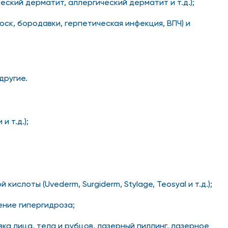
еский дерматит, аллергический дерматит и т.д.);
ск, бородавки, герпетическая инфекция, ВПЧ) и
другие.
 т.д.);
лоты (Uvederm, Surgiderm, Stylage, Teosyal и т.д.);
ение гипергидроза;
ка лица, тела и рубцов, лазерный пиллинг, лазерное