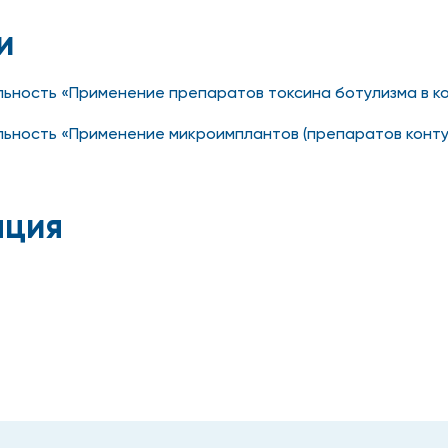
и
альность «Применение препаратов токсина ботулизма в к
альность «Применение микроимплантов (препаратов конту
ация