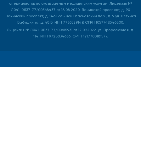
специалистов по оказываемым медицинским услугам. Лицензия №
Л041-01137-77/00368437 от 18.08.2020. Ленинский проспект, д. 90
Ленинский проспект, д. 146 Большой Власьевский пер., д. 9 ул. Летчика
Бабушкина, д. 48 Б. ИНН 7736529149, ОГРН 1057748546800.
Лицензия № Л041-01137-77/00615931 от 12.09.2022. ул. Профсоюзная, д.
114. ИНН 9728034636, ОРГН 1217700181577.