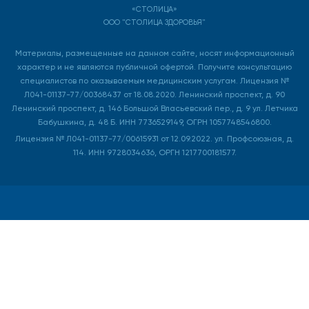
«СТОЛИЦА»
ООО "СТОЛИЦА ЗДОРОВЬЯ"
Материалы, размещенные на данном сайте, носят информационный
характер и не являются публичной офертой. Получите консультацию
специалистов по оказываемым медицинским услугам. Лицензия №
Л041-01137-77/00368437 от 18.08.2020. Ленинский проспект, д. 90
Ленинский проспект, д. 146 Большой Власьевский пер., д. 9 ул. Летчика
Бабушкина, д. 48 Б. ИНН 7736529149, ОГРН 1057748546800.
Лицензия № Л041-01137-77/00615931 от 12.09.2022. ул. Профсоюзная, д.
114. ИНН 9728034636, ОРГН 1217700181577.