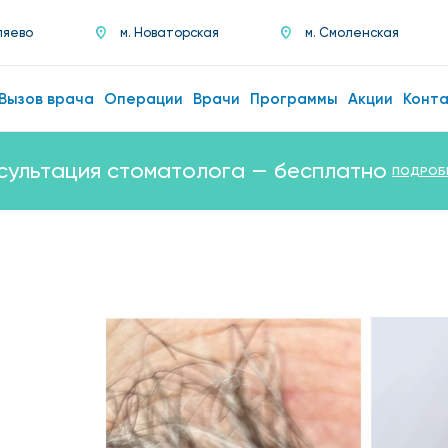
ляево
м. Новаторская
м. Смоленская
Вызов врача
Операции
Врачи
Программы
Акции
Конт
сультация стоматолога — бесплатно
ПОДРОБ