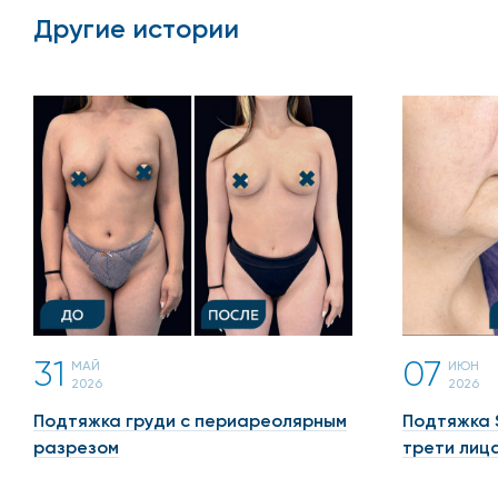
Другие истории
31
07
МАЙ
ИЮН
2026
2026
Подтяжка груди с периареолярным
Подтяжка 
разрезом
трети лиц