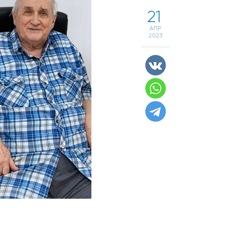
21
АПР
2023