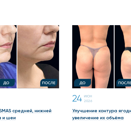
24
ИЮН
2026
SMAS средней, нижней
Улучшение контура ягоди
а и шеи
увеличение их объёма