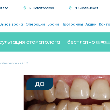
ляево
м. Новаторская
м. Смоленская
Вызов врача
Операции
Врачи
Программы
Акции
Конт
сультация стоматолога — бесплатно
ПОДРОБ
alescence кейс 2