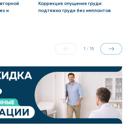
овторной
Коррекция опущения груди:
ез и
подтяжка груди без имплантов
1
/
15