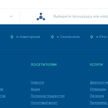
Выберите процедуру или нап
м. Новаторская
м. Смоленская
м. Юго
ПОСЕТИТЕЛЯМ
УСЛУГИ
Новости
Диагности
ов
Акции
Операции
тов
Полезное пациентам
Лечение
Налоговый вычет
Программы