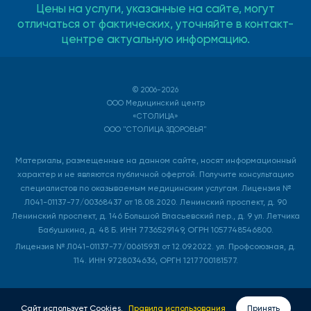
Цены на услуги, указанные на сайте, могут
отличаться от фактических, уточняйте в контакт-
центре актуальную информацию.
© 2006-2026
ООО Медицинский центр
«СТОЛИЦА»
ООО "СТОЛИЦА ЗДОРОВЬЯ"
Материалы, размещенные на данном сайте, носят информационный
характер и не являются публичной офертой. Получите консультацию
специалистов по оказываемым медицинским услугам. Лицензия №
Л041-01137-77/00368437 от 18.08.2020. Ленинский проспект, д. 90
Ленинский проспект, д. 146 Большой Власьевский пер., д. 9 ул. Летчика
Бабушкина, д. 48 Б. ИНН 7736529149, ОГРН 1057748546800.
Лицензия № Л041-01137-77/00615931 от 12.09.2022. ул. Профсоюзная, д.
114. ИНН 9728034636, ОРГН 1217700181577.
Сайт использует Cookies.
Правила использования
Принять