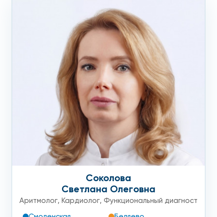
диагностику, но не подтверждает ИБС
самостоятельно.
Для точной диагностики нужны
нагрузочные тесты и визуализация коронарных
артерий.
Соколова
Светлана Олеговна
Аритмолог
,
Кардиолог
,
Функциональный диагност
Смоленская
Беляево