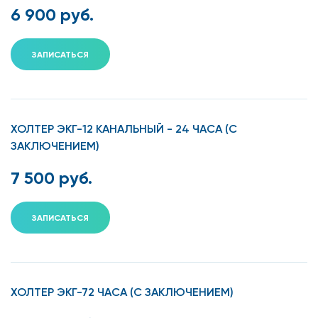
препараты, кардиостимуляторы).
6 900 руб.
Ночных нарушений ритма (апноэ, брадикардии)
ЗАПИСАТЬСЯ
Преимущества перед обычной ЭКГ
Критерий
Обычная
Холтеровское
ХОЛТЕР ЭКГ-12 КАНАЛЬНЫЙ - 24 ЧАСА (С
ЭКГ
мониторирование
ЗАКЛЮЧЕНИЕМ)
7 500 руб.
Длительность
10–30
24–72 часа (до 7
секунд
дней)
ЗАПИСАТЬСЯ
Запись в обычной
Нет (лежа в
Да (ходьба, сон,
жизни
кабинете)
нагрузки)
ХОЛТЕР ЭКГ-72 ЧАСА (С ЗАКЛЮЧЕНИЕМ)
Выявление редких
Низкая
Высокая вероятность
аритмий
вероятность