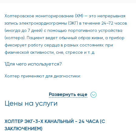
Холтеровское мониторирование (ХМ) — это непрерывная
запись электрокардиограммы (ЭКГ) в течение 24–72 часов
(иногда до 7 дней) с помощью портативного устройства
(холтера). Пациент ведет обычный образ жизни, а прибор
фиксирует работу сердца в разных состояниях: при
физической активности, сне, стрессе и т. д.
Для чего используется?
Холтер применяют для диагностики:
Аритмий (экстрасистолы, фибрилляция
Развернуть еще
предсердий, тахикардии).
Цены на услуги
Причин обмороков, головокружений, перебоев в
сердце.
ХОЛТЕР ЭКГ-3-Х КАНАЛЬНЫЙ - 24 ЧАСА (С
Эффективности лечения (антиаритмические
ЗАКЛЮЧЕНИЕМ)