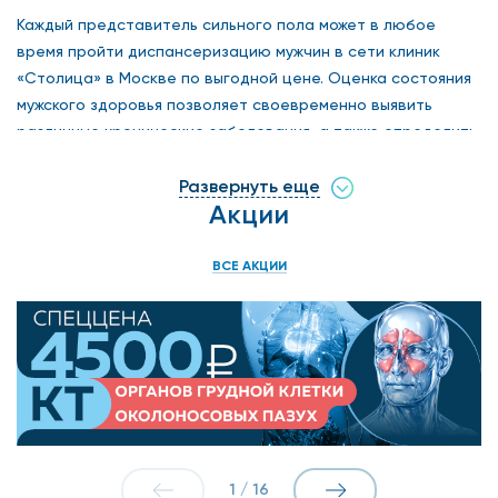
Каждый представитель сильного пола может в любое
время пройти диспансеризацию мужчин в сети клиник
«Столица» в Москве по выгодной цене. Оценка состояния
мужского здоровья позволяет своевременно выявить
различные хронические заболевания, а также определить
факторы риска, которые могут способствовать развитию
патологий и сказываться на нормальной
Развернуть еще
Акции
жизнедеятельности мужчины.
Все обследования в наших медицинских центрах
ВСЕ АКЦИИ
проводятся под руководством лучших врачей. Наши
специалисты досконально проверят вас на возможные
заболевания, так как одним из базисов здоровья является
своевременное обнаружение и устранение факторов
риска.
Что входит в
1
/
16