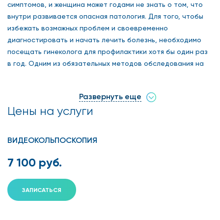
симптомов, и женщина может годами не знать о том, что
внутри развивается опасная патология. Для того, чтобы
избежать возможных проблем и своевременно
диагностировать и начать лечить болезнь, необходимо
посещать гинеколога для профилактики хотя бы один раз
в год. Одним из обязательных методов обследования на
приеме у специалиста является кольпоскопия. В сети
клиник «Столица» любая женщина может записаться на
Развернуть еще
осмотр к гинекологу и пройти кольпоскопию по выгодной
Цены на услуги
цене.
В наших медицинских центрах есть все необходимое
ВИДЕОКОЛЬПОСКОПИЯ
оборудование для проведения точной, безопасной и
безболезненной диагностики, а также работают лучшие
7 100 руб.
врачи, среди которых кандидаты наук, имеющие
колоссальный опыт в лечении заболеваний половой
системы у женщин. О том, что наши клиники являются
ЗАПИСАТЬСЯ
одними из ведущих в городе, также свидетельствуют
положительные отзывы, которые пишут нам довольные