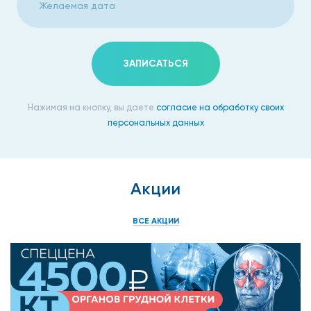
используя оба типа электродов и способы их размещения.
Диагностика занимает от тридцати минут до одного часа.
Пациент располагается в кресле сидя, полулежа или лежа.
Кожу обрабатывают и накладывают электроды.
ЗАПИСАТЬСЯ
Регистрацию импульсов проводят два раза – в
расслабленном состоянии мышц и напряженном.
Нажимая на кнопку, вы даете
согласие на обработку своих
Методы обследования имеют высокую точность
персональных данных
результатов и позитивные отзывы от пациентов. Цена на
процедуру доступна всем и указана на сайте клиники.
Стоимость диагностики зависит от ее масштабов, будет
Акции
полное, комплексное обследование, либо только
отдельного, локального участка.
ВСЕ АКЦИИ
Методика дает возможность обследовать верхние и
нижние конечности, позвоночник, лицевую часть головы и
другие органы.