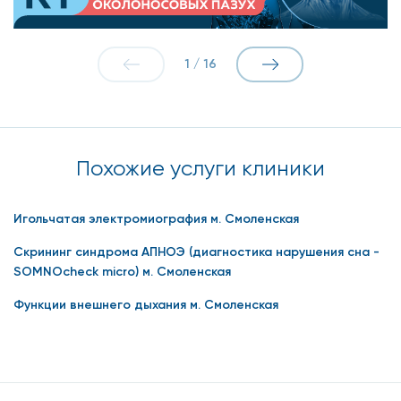
Показания для проведения
Комплекс для обследования ЭНМГ в Москве рекомендуют
1
/
16
при наличии таких симптомов:
онемение, ощущение усталости нижних (верхних)
конечностей;
Похожие услуги клиники
мышечные боли при движении;
повышенная или пониженная реакция на внешние
Игольчатая электромиография м. Смоленская
раздражители;
Скрининг синдрома АПНОЭ (диагностика нарушения сна -
изменения в суставах, скелетной системе;
SOMNOcheck micro) м. Смоленская
образования на коже.
Функции внешнего дыхания м. Смоленская
Метод помогает уточнить диагноз, если подозревают
такие заболевания:
радикулитные боли;