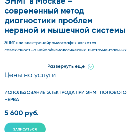
ЭНМГ в Москве –
современный метод
диагностики проблем
нервной и мышечной системы
ЭНМГ или электронейромиография является
совокупностью нейрофизиологических, инструментальных
методов диагностики заболеваний и патологий, связанных
с нервной системой. Нервная система контролирует
Развернуть еще
движения, рефлексы, воздействие внешних
Цены на услуги
раздражителей. При возникновении нарушений, сбоев в
работе отростки нервных клеток начинают передавать
ИСПОЛЬЗОВАНИЕ ЭЛЕКТРОДА ПРИ ЭНМГ ПОЛОВОГО
сигналы мышечным тканям медленнее.
НЕРВА
Комплекс для обследования ЭНМГ в Москве диагностирует
проблемы, возникшие в результате повреждения нервов и
5 600 руб.
мышц. Обследование не требует особой подготовки
пациента перед ее проведением.
ЗАПИСАТЬСЯ