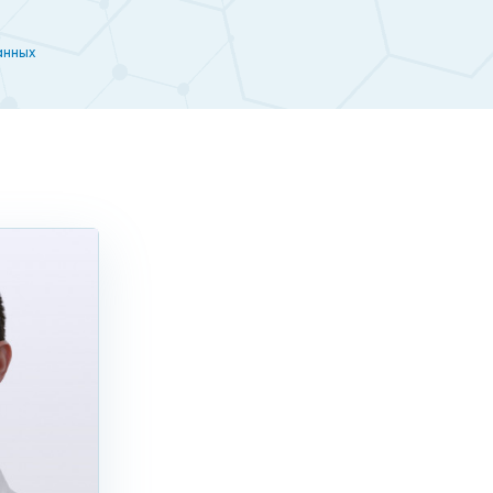
льной диагностики у нас
анных
ссионализм врачей и наличие инновационного
льные и функциональные методы, на Бабушкинской,
е компетентного специалиста. Клиника отличается
ований у нас являются невысокие цены, которые
абушкинской по акции. Измерительно-функциональная
ушения в функционировании органов с помощью
 будущем.