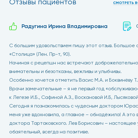
Отзывы пациентов
СМОТРЕТЬ В
Радугина Ирина Владимировна
С большим удовольствием пишу этот отзыв. Большое
«Столица» (Лен. Пр-т, 90).
Начиная с рецепшн нас встречают доброжелательно и
внимательны и безотказны, вежливы и улыбчивы.
Особенно хочется отметить Васис М.А. и Боквинёву Т.А
Врачи замечательные – я не первый год «обслуживаю
к Легезе И.Б., Сафиной А.З., Воскановой И.Б, Лысяковой
Сегодня я познакомилась с чудесным доктором Юрасо
меня уже вдохновила, а главное – обнадёжила! А это
доктора Тартаковского. Лев Борисович – настоящее
обаятельный, всегда на позитиве.