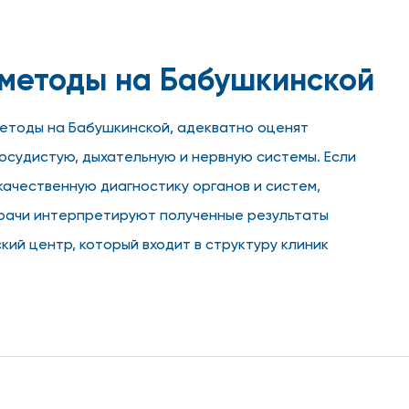
 методы на Бабушкинской
етоды на Бабушкинской, адекватно оценят
осудистую, дыхательную и нервную системы. Если
ачественную диагностику органов и систем,
врачи интерпретируют полученные результаты
й центр, который входит в структуру клиник
следования у нас относится приемлемая для всех
ой недорого.
дурах на Бабушкинской