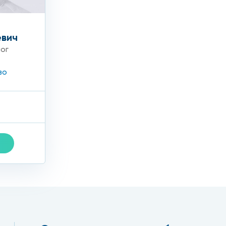
евич
ог
во