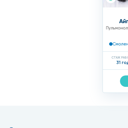
Ай
Пульмонол
Смолен
СТАЖ РА
31 го