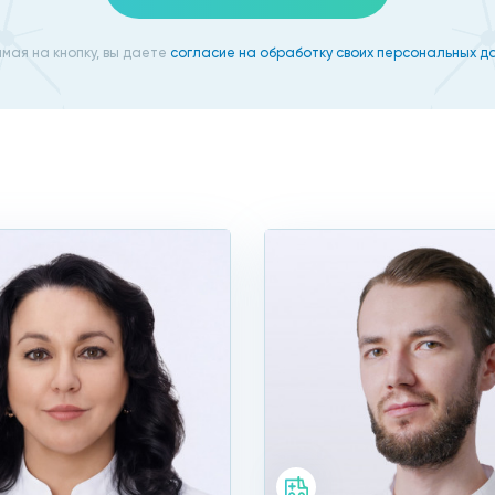
я измерительно-функциона
мая на кнопку, вы даете
согласие на обработку своих персональных д
ункциональных методов на Бабушкинской высокий профе
 обследование. Если вам необходимо сделать измерите
ультате обработки данных будет составлено заключени
ция метро «Бабушкинская». Плюсом прохождения исслед
применяют измерительные и функциональные методы на Б
м состоянии находится организм, помогает выявить нар
бом обезопасить себя от многих проблем со здоровьем в