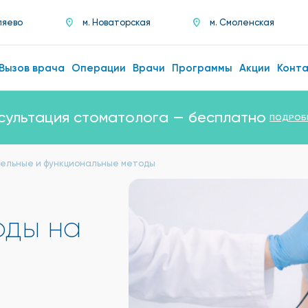
ляево
м. Новаторская
м. Смоленская
Вызов врача
Операции
Врачи
Программы
Акции
Конт
ции флеболога УЗИ вен нижних конечност
ельные и функциональные методы
оды на