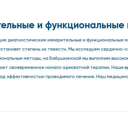
тельные и функциональные
е диагностические измерительные и функциональные м
установят степень их тяжести. Мы исследуем сердечно-с
иональные методы, на Бабушкинской мы выполним высокок
чает своевременное начало адекватной терапии. Наши 
ад эффективностью проводимого лечения. Наш медицински
роведения всех диагностических процедур. К плюсам об
измерительных и функциональных методов на Бабушкинск
ьных измерительных проце