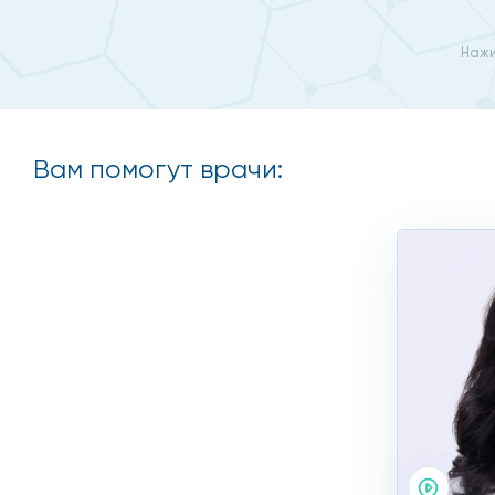
Преимущества проведени
Нажи
При проведении диагностических измерительных и ф
оборудования обеспечивают быстрое и качественное
доктора проведут объективные исследования. В рез
Вам помогут врачи:
удобным месторасположением: рядом находится стан
становятся еще меньше в дни скидок, когда врачи 
диагностическая методика точно показывает, в како
инструментального подхода, является лучшим спосо