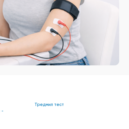
Тредмил тест
 -