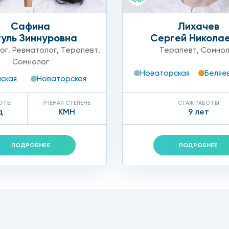
Сафина
Лихачев
гуль Зиннуровна
Сергей Никола
ог
,
Ревматолог
,
Терапевт
,
Терапевт
,
Сомнол
Сомнолог
Новаторская
Беляе
ская
Новаторская
БОТЫ
УЧЕНАЯ СТЕПЕНЬ
СТАЖ РАБОТЫ
д
КМН
9 лет
ПОДРОБНЕЕ
ПОДРОБНЕЕ