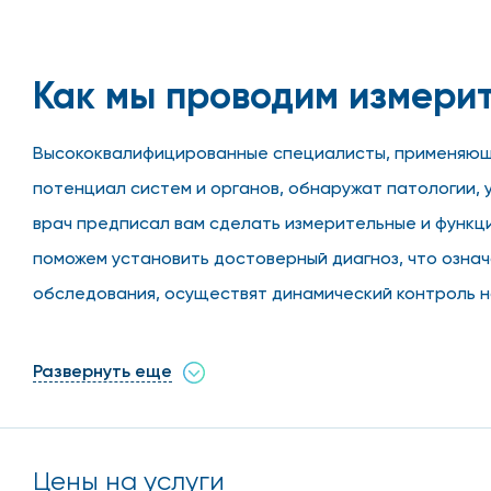
Как мы проводим измери
Высококвалифицированные специалисты, применяющи
потенциал систем и органов, обнаружат патологии, 
врач предписал вам сделать измерительные и функц
поможем установить достоверный диагноз, что озна
обследования, осуществят динамический контроль н
«Столица», оснащен самой лучше аппаратурой для п
пациентов цена: стоит диагностика с применением 
Развернуть еще
Подробнее о функционал
Цены на услуги