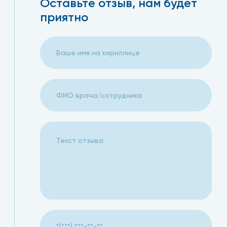
Оставьте отзыв, нам будет
приятно
Прокофьева Татьяна Владимировна
Выражаю благодарность терапевту Лихачеву Сергею Ни
разговаривал. Специалист своего дела
Большое спасибо Вам, Сергей!
04.12.2024