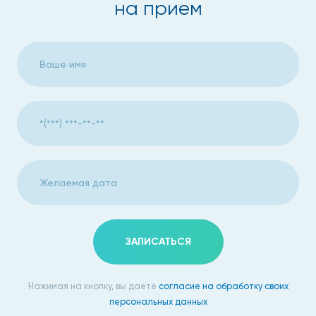
на прием
диагностику заболеваний глаз, используя все
современные виды диагностики: тесты, таблицы,
ретиноскопию, тонометрию, КТ, МРТ. Первичный осмотр
пациента окулист на Бабушкинской начинает с проверки
остроты зрения и проведения детальной диагностики
всех органов зрения. После того, как будет установлен
точный диагноз, врач разработает схему терапии, в
которую могут быть включены, как консервативные, так и
оперативные методы лечения. Глаза необходимо беречь, а
заниматься самолечением очень опасно, так как можно
просто лишиться зрения, поэтому очень важно
обращаться к врачу при обнаружении каких-либо
признаков заболевания глаз. Осмотр хорошего
специалиста офтальмолога нужен при появлении
ЗАПИСАТЬСЯ
следующих симптомов:
Резкое падение остроты зрения;
Нажимая на кнопку, вы даете
согласие на обработку своих
персональных данных
Болевые ощущения в глазах (или одном глазу);