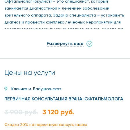
Офтальмолог (окулист) – это специалист, который
занимается диагностикой и лечением заболеваний
зрительного аппарата. Задача специалиста – установить
диагноз и провести комплекс лечебных мероприятий для
восстановления всех функций органов зрения, обеспечив
полноценную работу зрительного аппарата. Врач
офтальмолог занимается диагностикой и лечением
Развернуть еще
следующих заболеваний:
Миопия.
Цены на услуги
Гиперметропия.
Конъюнктивит.
Клиника м. Бабушкинская
Трахома.
ПЕРВИЧНАЯ КОНСУЛЬТАЦИЯ ВРАЧА-ОФТАЛЬМОЛОГА
Ячмень.
3 900 руб.
3 120 руб.
Дальтонизм.
Скидка 20% на первичную консультацию