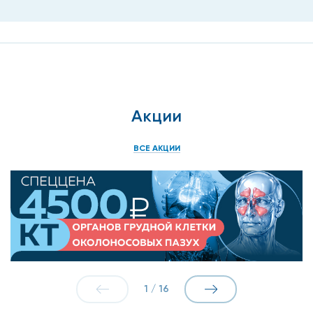
Проблемы с рассмотрением предметов,
находящихся вблизи или на расстоянии;
Частое непроизвольное слезотечение;
«Затуманивание» зрения;
Акции
Дискомфортные ощущения от света;
ВСЕ АКЦИИ
Ощущения постороннего предмета в глазу и т.д.
В медицинском центре, который находится в районе
метро «Бабушкинская» вам будет обеспечен высокий
уровень обслуживания. Офтальмологи, ведущие прием на
Бабушкинской – это высококвалифицированные и
внимательные врачи, которые с открытым сердцем
относятся к каждому пациенту.
1
/
16