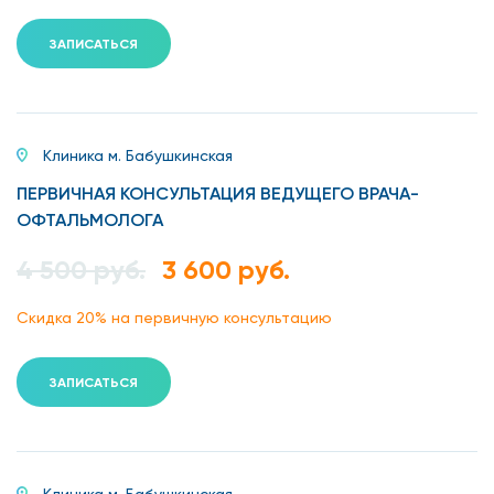
Блефарит.
ЗАПИСАТЬСЯ
Катаракта.
Глаукома.
Временная потеря зрения.
Клиника м. Бабушкинская
Слепота.
ПЕРВИЧНАЯ КОНСУЛЬТАЦИЯ ВЕДУЩЕГО ВРАЧА-
ОФТАЛЬМОЛОГА
Отслоение сетчатки.
4 500 руб.
3 600 руб.
Профессиональные заболевания глаза.
Скидка 20% на первичную консультацию
Патология зрительного нерва и т.д.
Диагностика врачом
ЗАПИСАТЬСЯ
офтальмологом (окулист) на
Бабушкинской
Клиника м. Бабушкинская