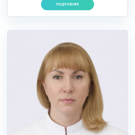
ПОДРОБНЕЕ
Цистоскопия (осмотр внутренней поверхности
мочевого пузыря).
Эндоскопия на Ленинском является диагностической и
лечебной процедурой. Кроме осмотра, врач-эндоскопист
производит забор материала на патологическом участке
и отправляет его для дальнейшего цитологического и
гистологического исследования. Во время
эндоскопического исследования можно выполнять
хирургические манипуляции (удаление полипов).
Что выявляет
эндоскопическое
исследование на Ленинском
проспекте?