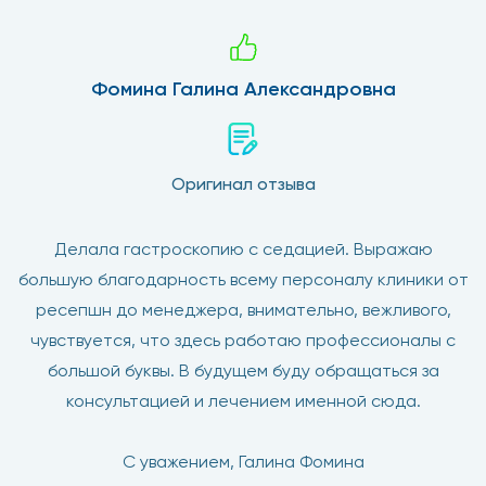
подробно расскажет врач на индивидуальной
консультации.
Фомина Галина Александровна
Почему выбирают клинику
«Столица»?
Оригинал отзыва
Если вы затрудняетесь с выбором и все еще думаете, где
сделать диагностику, то мы рекомендуем вам пройти
Делала гастроскопию с седацией. Выражаю
эндоскопию на Ленинском. Эндоскописты и анестезиологи
большую благодарность всему персоналу клиники от
нашей клиники – это профессионалы с большим опытом,
ресепшн до менеджера, внимательно, вежливого,
что немаловажно при проведении такого исследования,
как эндоскопия. Цифровые видеоэндоскопы последнего
чувствуется, что здесь работаю профессионалы с
поколения, которые используются в нашей клинике,
большой буквы. В будущем буду обращаться за
позволяют выявить онкологические заболевания на
консультацией и лечением именной сюда.
стадии формирования атипичных клеток, когда они еще не
сформировали опухоль. Таким образом, эндоскопия
С уважением, Галина Фомина
является на сегодняшний день самой информативной