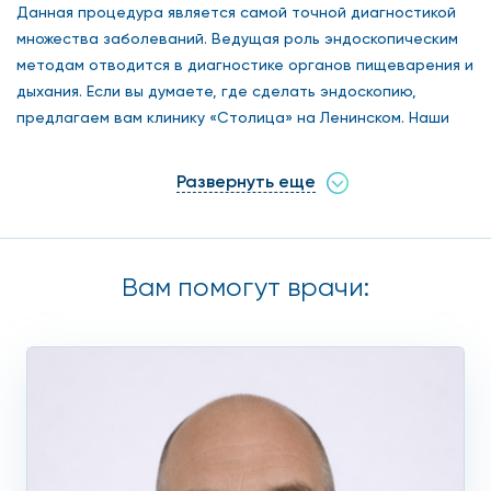
Данная процедура является самой точной диагностикой
множества заболеваний. Ведущая роль эндоскопическим
методам отводится в диагностике органов пищеварения и
дыхания. Если вы думаете, где сделать эндоскопию,
предлагаем вам клинику «Столица» на Ленинском. Наши
врачи – кандидаты и доктора наук, обладающие
обширным спектром знаний и богатым опытом в области
Развернуть еще
эндоскопии. Цена на услуги зависит от объема
исследования, простое обследование стоит недорого, с
забором материала и биопсией будет дороже, но в
определенные дни у нас проводятся скидки на процедуры,
Вам помогут врачи:
поэтому у вас будет возможность пройти эндоскопическое
исследование по акции. Уточняйте информацию у наших
операторов.
Виды эндоскопии в клинике
«Столица»