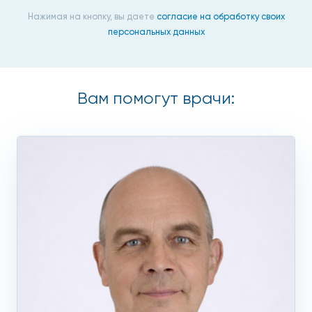
Эндоскопический метод обследования толстого
Нажимая на кнопку, вы даете
согласие на обработку своих
кишечника имеет и противопоказания. К ним относится
персональных данных
наличие у пациентов ряда заболеваний: недавно
перенесенный инсульт, сердечная и дыхательная
недостаточность, сложной формы язва, спайки кишечника.
Колоноскопия также не проводится беременным.
Вам помогут врачи:
Проведение колоноскопии на
Профсоюзной
Процедура проводится колоноскопом – специальным
оптическим аппаратом, представляющим собой гибкую
управляемую трубку с камерой на конце. Его вводят через
анус в прямую кишку, а затем во все отделы толстого
кишечника. Вся видеоинформация видна на экране
монитора, установленного в манипуляционном кабинете.
Во время визуального осмотра фиксируются язвы, полипы