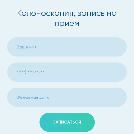
Боль;
Колоноскопия, запись на
прием
Кишечная непроходимость;
Синдром раздраженного кишечника;
Повышенный метеоризм;
Кровотечения из кишечника.
Обязательной колоноскопия будет при подозрении на ряд
заболеваний – болезнь Крона, неспецифический язвенный
колит, онкология.
Благодаря этому эффективному методу, максимально
быстро получают исчерпывающие сведения о состоянии
слизистой оболочки толстой кишки. Заболевания могут
быть выявлены на самых ранних стадиях, когда даже еще
ЗАПИСАТЬСЯ
не проявились симптомы.