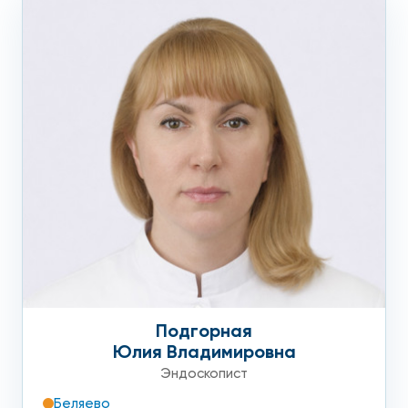
высокого класса проводят быструю и точную диагностику.
Также в нашем медицинском центре можно получить
консультации смежных специалистов – гастроэнтеролога,
проктолога, сонолога и других.
Получить более подробную информацию, в том числе и
сколько стоит колоноскопия на Профсоюзной, а также
записаться на процедуру можно, позвонив по телефону
или оставив заявку на сайте.
Подготовка к колоноскопии
Для проведения колоноскопии необходимо сдать:
Подгорная
Гепатит В – срок годности результата 1 месяц;
Юлия Владимировна
Гепатит С -1 срок годности результата 1 месяц;
Эндоскопист
Беляево