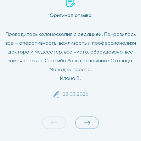
в проведении исследования.
Оригинал отзыва
Важно
Проводилась колоноскопия с седацией. Понравилось
Колоноскопия проводится строго натощак (есть
все – оперативность, вежливость и профессионализм
перед исследованием нельзя!);
доктора и медсестер, все чисто, оборудовано, все
замечательно. Спасибо большое клинике Столица.
Прекратить прием антикоагулянтов и железа за 5
дней до процедуры;
Молодцы просто!
Илона В.
Не принимать активированный уголь;
28.03.2026
Прием жизненно необходимых препаратов не
прекращать. В день исследования делать клизму
не нужно.
До начала приема очищающего кишечник
препарата в течение дня следует выпить около
2,5 литров жидкости (это может быть вода, бульон,