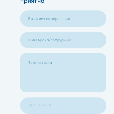
приятно
Журавлева Галина Дмитриевна
Хочу выразить огромную благодарность врачу и челове
,Семичевой Елене Владимировне, которая в прямом смыс
Клинику и настояла на экстренной госпитализации и уст
на любое обследование и консультацию по поводу рабо
внимательная,позитивная,доброжелательная и очень оче
меня с ней!!!Все бы врачи были такие!!!!
13.12.2024