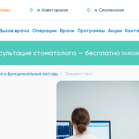
ляево
м. Новаторская
м. Смоленская
Вызов врача
Операции
Врачи
Программы
Акции
Конт
сультация стоматолога — бесплатно
ПОДРОБ
е и функциональные методы
Тредмил тест