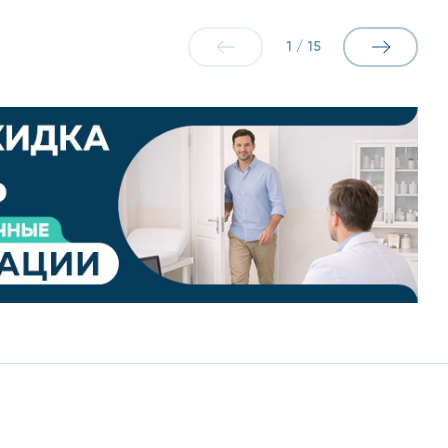
1
/
15