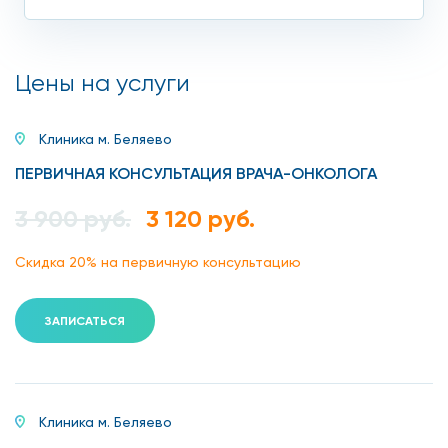
Онкоскрининг.
Лабораторные исследования крови на
Цены на услуги
онкомаркеры, генетические анализы, комплексная
ДНК-диагностика.
Клиника м. Беляево
Биопсия с последующей гистологией.
ПЕРВИЧНАЯ КОНСУЛЬТАЦИЯ ВРАЧА-ОНКОЛОГА
УЗИ.
3 900 руб.
3 120 руб.
Рентген.
Скидка 20% на первичную консультацию
КТ.
ЗАПИСАТЬСЯ
МРТ.
Маммография.
Цифровая дерматоскопия кожных покровов,
Клиника м. Беляево
родимых пятен, родинок.