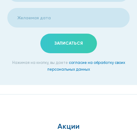
персонализированно. Онкология не станет приговором,
если обратиться в нашу клинику, своевременно пройти
диагностику, начать лечиться у наших лучших докторов.
ЗАПИСАТЬСЯ
Нажимая на кнопку, вы даете
согласие на обработку своих
персональных данных
Акции