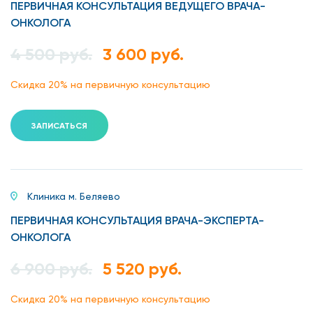
ПЕРВИЧНАЯ КОНСУЛЬТАЦИЯ ВЕДУЩЕГО ВРАЧА-
Эндоскопические методы.
ОНКОЛОГА
4 500 руб.
3 600 руб.
Золотым стандартом диагностики считается КТ с
введением контраста.
Скидка 20% на первичную консультацию
При лечении могут использоваться:
Лучевая, иммунная, гормональная, химиотерапия,
ЗАПИСАТЬСЯ
таргетная (молекулярно-прицельная) терапия.
Сопроводительная терапия.
Хирургическое вмешательство.
Клиника м. Беляево
ПЕРВИЧНАЯ КОНСУЛЬТАЦИЯ ВРАЧА-ЭКСПЕРТА-
Хороший врач-онколог на Профсоюзной приступает к
ОНКОЛОГА
разработке лечебной программы и комбинации
противоопухолевых средств, лишь точно установив
6 900 руб.
5 520 руб.
характер заболевания.
Скидка 20% на первичную консультацию
Мы отдаем предпочтение при проведении оперативных