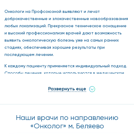
Онкологи на Профсоюзной выявляют и лечат
доброкачественные и злокачественные новообразования
любых локализаций. Прекрасное техническое оснащение
и высокий профессионализм врачей дают возможность
выявить онкологическую болезнь уже на самых ранних
стадиях, обеспечивая хорошие результаты при
последующем лечении.
К каждому пациенту применяется индивидуальный подход.
Способы лечения, которые используются в медицинском
центре онкологами на Профсоюзной, носят щадящий
характер.
Развернуть еще
При малейшем тревожном признаке необходима
консультация онколога на Профсоюзной; цена ее меньше,
чем во многих клиниках Москвы. Мы гарантируем точную
Наши врачи по направлению
постановку диагноза, максимальную эффективность
«Онколог» м. Беляево
лечения.