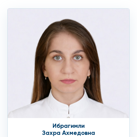
Симптомы онкозаболеваний
Консультация хорошего специалиста требуется, если:
Быстро теряется вес.
Наблюдается регулярная боль одной и той же
локализации.
Постоянно присутствует небольшая повышенная
температура.
Нарушен сон, имеется общая слабость.
Появились изменения на коже: пигментация,
краснота, желтушность.
Ибрагимли
Отсутствует аппетит, может быть тошнота,
Захра Ахмедовна
рвота.