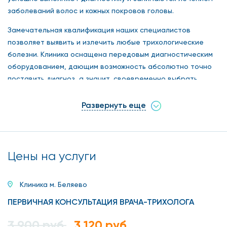
заболеваний волос и кожных покровов головы.
Замечательная квалификация наших специалистов
позволяет выявить и излечить любые трихологические
болезни. Клиника оснащена передовым диагностическим
оборудованием, дающим возможность абсолютно точно
поставить диагноз, а значит, своевременно выбрать
наилучшую лечебную методику. Мы используем
современные методы лечения согласно международным
Развернуть еще
стандартам. Если посещать врача ежегодно, можно
предупредить болезнь либо выявить ее в самом начале,
что гарантирует быстрое и эффективное избавление от
проблемы.
Цены на услуги
Стоимость приема трихолога на Профсоюзной доступна
широчайшему кругу пациентов.
Клиника м. Беляево
ПЕРВИЧНАЯ КОНСУЛЬТАЦИЯ ВРАЧА-ТРИХОЛОГА
Причины для обращения к
3 900 руб.
3 120 руб.