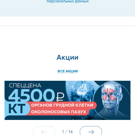
персональных данных
Дерматоскопия кожи головы.
Тракционная проба для определения уровня
алопеции.
Фототрихограмма для определения степени
выпадения волос.
Акции
Расширенный спектр лабораторных анализов
крови.
ВСЕ АКЦИИ
Использование лампы Вуда, чтобы подтвердить
либо исключить грибковое или бактериальное
поражение кожи головы.
После постановки диагноза специалист назначит
индивидуальную терапию. Могут использоваться такие
результативные и безопасные методики:
1
/
16