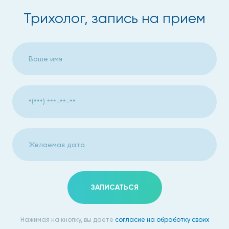
Замедление роста.
Трихолог, запись на прием
Ранняя седина.
Чрезмерное оволосение.
Псориаз, нейродерматит кожных покровов головы,
а также инфекционные поражения, которые
вызваны бактериями либо грибком.
Диагностика и терапия
Для диагностики болезни, кроме сбора анамнеза и
осмотра, трихолог на Профсоюзной назначает
инструментальные и лабораторные исследования, в
перечень которых могут входить:
ЗАПИСАТЬСЯ
Компьютерная трихоскопия.
Нажимая на кнопку, вы даете
согласие на обработку своих
Компьютерная микродиагностика.