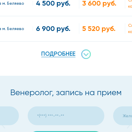
С
4 500 руб.
3 600 руб.
а м. Беляево
к
С
6 900 руб.
5 520 руб.
а м. Беляево
к
ПОДРОБНЕЕ
овирус).
своевременного обращения к хорошему врачу и тщательн
Венеролог, запись на прием
одимо записаться на прие
ли: