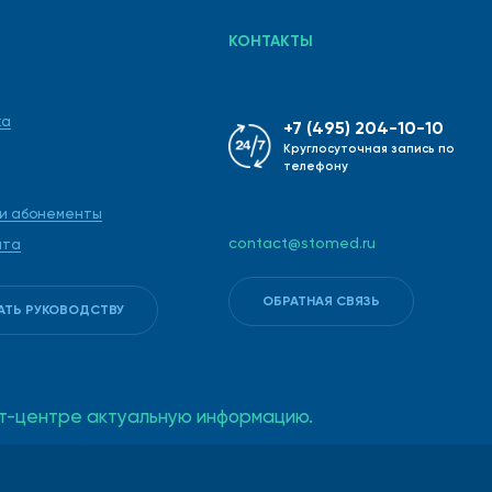
КОНТАКТЫ
ка
+7 (495) 204-10-10
Круглосуточная запись по
телефону
 и абонементы
contact@stomed.ru
ата
ОБРАТНАЯ СВЯЗЬ
хирургии, лазерного воздействия.
АТЬ РУКОВОДСТВУ
но и конфиденциально
такт-центре актуальную информацию.