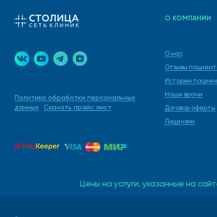
После постановки диагноза венерологи на Профсоюз
О КОМПАНИИ
Антибактериальные.
Противопаразитные.
О нас
Отзывы пациент
Противовирусные.
Истории пациен
Противовоспалительные.
Наши врачи
Политика обработки персональных
данных
Скачать прайс лист
Договор оферты
Иммуномодулирующие.
Лицензии
Удаление вирусных папиллом половых органов происх
Лучшие доктора-венерол
Цены на услуги, указанные на сайт
решат ваши проблемы