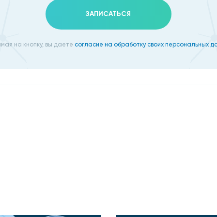
ЗАПИСАТЬСЯ
анов.
ждается болевым синдромом.
мая на кнопку, вы даете
согласие на обработку своих персональных д
ого акта.
, слизистых.
ной рекомендуется прийти, если у вас был незащищенный
Профсоюзной невелика.