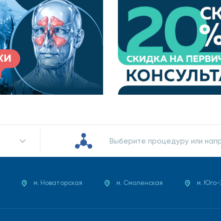
ечения
диться следующие процедуры:
и проч.), соскоб эпителиальных клеток для проведения ан
Выберите процедуру или нап
м. Новаторская
м. Смоленская
м. Юго