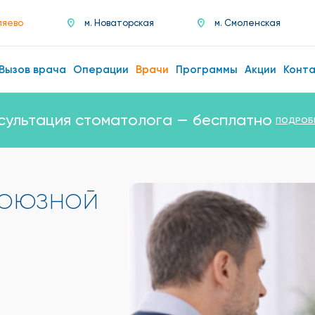
ляево
м. Новаторская
м. Смоленская
Вызов врача
Операции
Врачи
Программы
Акции
Конт
сультация стоматолога — бесплатно
ПОДРОБ
союзной