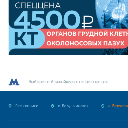
Методы диагностики и л
В ходе диагностических исследований могут прово
Осмотр.
Взятие биоматериала (крови, мочи, спермы, мазка 
УЗИ органов малого таза, брюшины, почек.
Выберите ближайшую станцию метро
Иммуннно-ферментный анализ.
ПЦР.
Все клиники
м. Бабушкинская
м. Беляево
КТ.
МРТ.