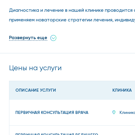
Диагностика и лечение в нашей клинике проводитс
применяем новаторские стратегии лечения, индивид
которых самая демократичная в столице, обладают 
Развернуть еще
Какими заболеваниями з
Цены на услуги
Мы успешно лечим:
Сифилис.
ОПИСАНИЕ УСЛУГИ
КЛИНИКА
Мягкий шанкр.
Гонорею.
ПЕРВИЧНАЯ КОНСУЛЬТАЦИЯ ВРАЧА
Клиник
Паховый лимфогранулематоз.