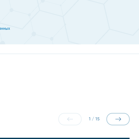
анных
1
/
15
 половой контакт и нет уверенности в отсутствии