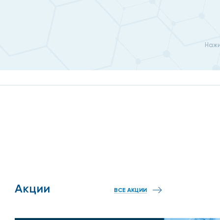
Появились непривычные выделения из половых орг
Мочеиспускание стало слишком частым и сопрово
Нажи
В моче появились примеси крови, гноя.
Беспокоят зуд, резь жжение в генитальной зоне.
Возникают болезненные ощущения во время полов
Есть ощущение дискомфорта внизу живота.
Образовались папилломы на гениталиях.
Увеличились лимфатические узлы в паху.
Появились язвочки или пузырьки на кожных покровах
Акции
ВСЕ АКЦИИ
Также в медицинский центр к венерологу на Профсоз
ИППП у партнера. Стоимость приема венеролога на 