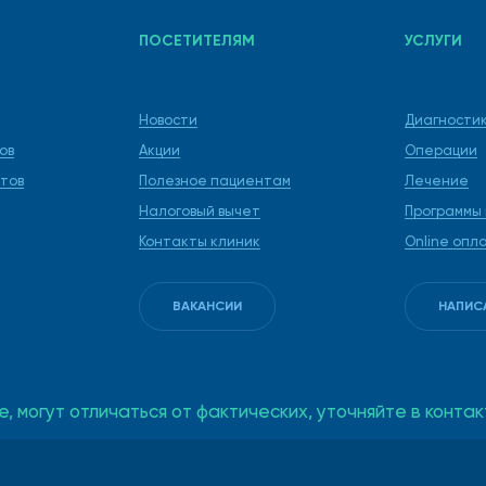
ной могут назначить лекарственные средства:
ПОСЕТИТЕЛЯМ
УСЛУГИ
Новости
Диагности
ов
Акции
Операции
тов
Полезное пациентам
Лечение
Налоговый вычет
Программы
Контакты клиник
Online опл
одит с использованием криодеструкции, радиоволновой 
ВАКАНСИИ
НАПИС
оги на Профсоюзной успеш
е, могут отличаться от фактических, уточняйте в кон