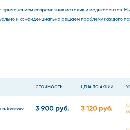
я с применением современных методик и медикаментов. 
уально и конфиденциально решаем проблему каждого па
огромным практическим опытом и гарантированно избавят
анимается венеролог на П
СТОИМОСТЬ
ЦЕНА ПО АКЦИИ
У
С
3 900 руб.
3 120 руб.
а м. Беляево
к