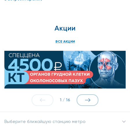
ознакомиться в разделе
новости
или у наших
менеджеров в клинике. Позаботьтесь о своем
здоровье прямо сейчас!
Акции
* скидка по программе /абонементу не действует на
услуги, оказываемые ВНЕ клиники.
ВСЕ АКЦИИ
1
/
16
Выберите ближайшую станцию метро