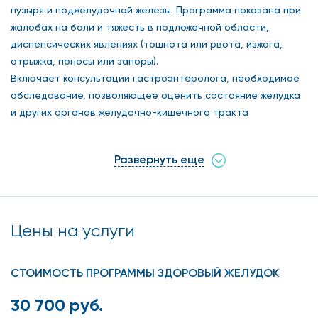
пузыря и поджелудочной железы. Программа показана при
жалобах на боли и тяжесть в подложечной области,
диспепсических явлениях (тошнота или рвота, изжога,
отрыжка, поносы или запоры).
Включает консультации гастроэнтеролога, необходимое
обследование, позволяющее оценить состояние желудка
и других органов желудочно-кишечного тракта
(поджелудочной железы, желчного пузыря, печени,
двенадцатиперстной кишки), выявить наличие бактерии
Развернуть еще
Helicobacter pylori, способствующей образованию язвы
желудка, исключить онкологическую патологию. В
обследование входят УЗИ органов брюшной полости,
эндоскопическое исследование желудка и
Цены на услуги
двенадцатиперстной кишки с забором материала из
подозрительных участков на биопсию, лабораторная
диагностика.
СТОИМОСТЬ ПРОГРАММЫ ЗДОРОВЫЙ ЖЕЛУДОК
30 700 руб.
Включено: