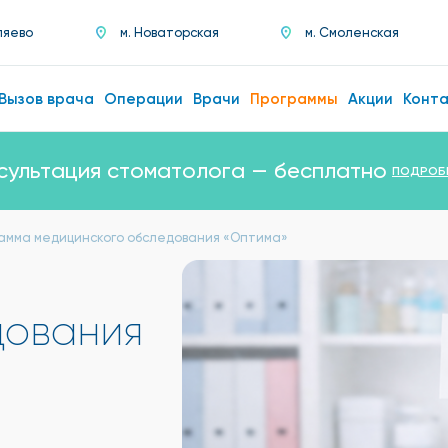
ляево
м. Новаторская
м. Смоленская
Вызов врача
Операции
Врачи
Программы
Акции
Конт
сультация стоматолога — бесплатно
ПОДРОБ
рамма медицинского обследования «Оптима»
дования