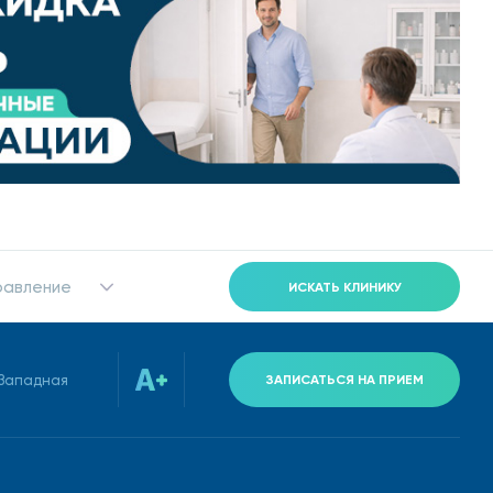
пу современных методов лечения ряда серьезных
ни и придании самой крови дополнительных
равление
ИСКАТЬ КЛИНИКУ
тной – вы можете воспользоваться рассрочкой до
-Западная
ЗАПИСАТЬСЯ НА ПРИЕМ
одробнее вы можете ознакомиться в разделе
ний.