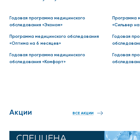
20% — Остеопатия (целостная лечебная система, п
Годовая программа медицинского
Программа 
атомические структуры);
обследования «Эконом»
«Сильвер на
20% — Компьютерная томография (КТ); Магнитно-ре
Программа медицинского обследования
Годовая про
«Оптима на 6 месяцев»
обследовани
20% — Склеротерапия (сосудистая хирургия);
Годовая программа медицинского
Годовая про
20% — Амбулаторные хирургические манипуляции;
обследования «Комфорт»
обследовани
20% — Аллергологические процедуры (кожные скар
20% — Пребывание в стационаре;
20% — Рефлексотерапия;
20% — Терапевтическая стоматология;
Акции
ВСЕ АКЦИИ
20% — Хирургическая, эстетическая стоматология
15% — Косметологические услуги (аппаратная косм