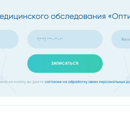
) (кроме маммографии);
едицинского обследования «Опти
тразвуковые исследования; все виды ЭКГ, включая ЭКГ с 
апельницы);
ЗАПИСАТЬСЯ
 уролога, отоларинголога и др.;
мая на кнопку, вы даете
согласие на обработку своих персональных д
я, колоноскопия);
них условиях;
ем заболеваний, связанных с патологией позвоночника);