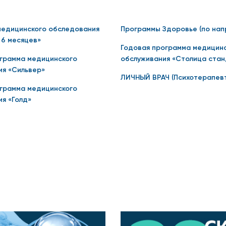
озволяющая выявить причины заболевания и устранить их
медицинского обследования
Программы Здоровье (по нап
 6 месяцев»
Годовая программа медицин
зонансная томография (МРТ) (в том числе с внутривенны
грамма медицинского
обслуживания «Столица ста
я «Сильвер»
ЛИЧНЫЙ ВРАЧ (Психотерапевт 
грамма медицинского
я «Голд»
ификационные пробы с аллергенами);
 и стоматология с использованием микроскопа;
етология, инъекционные, фотопроцедуры, пилинги);