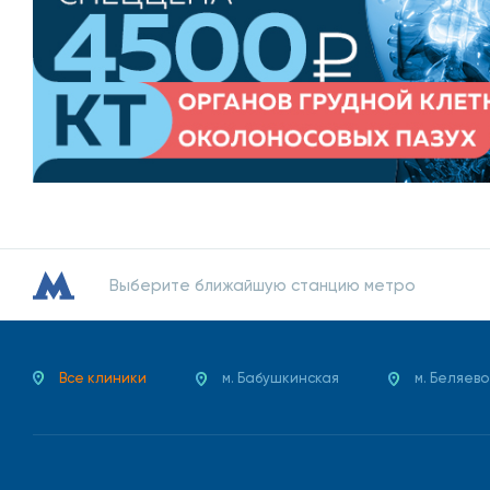
15% — Массаж (лечебно-профилактический, моде
15% — Дентальная имплантация, ортопедическая с
10% — Ортокератология (метод временной коррекц
10% — Процедуры экстракорпоральной гемокоррек
заболеваний, основанное на удалении из крови 
лечебных свойств);
10% — Пластическая хирургия;
Выберите ближайшую станцию метро
10% — Оперативные вмешательства.
Теперь оплата абонементов и программ медицинск
Все клиники
м. Бабушкинская
м. Беляево
12 месяцев от нашего партнера ПАО «Сбербанк» и
новости
или у наших менеджеров в клинике. Позабо
* - Медицинские услуги в соответствии с программой оказываются по