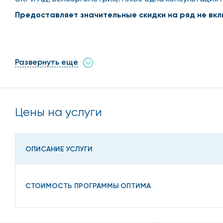
Предоставляет значительные скидки на ряд не вкл
Включено:
Развернуть еще
Первичная диспансеризация
- первичное обслед
инструментальных и лабораторных исследований в
Цены на услуги
Консультации
всех основных специалистов клиники
гинеколога, эндокринолога, дермато - косметолог
травматолога, уролога, ревматолога, стоматолог
ОПИСАНИЕ УСЛУГИ
*
Диагностика
СТОИМОСТЬ ПРОГРАММЫ ОПТИМА
Широкий спектр клинико-лабораторных исследован
токсикологические, иммунологические исследовани