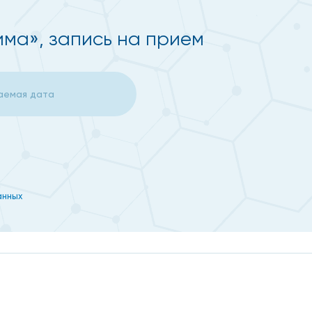
ма», запись на прием
физической нагрузкой, суточное мониторирование ЭКГ;
анных