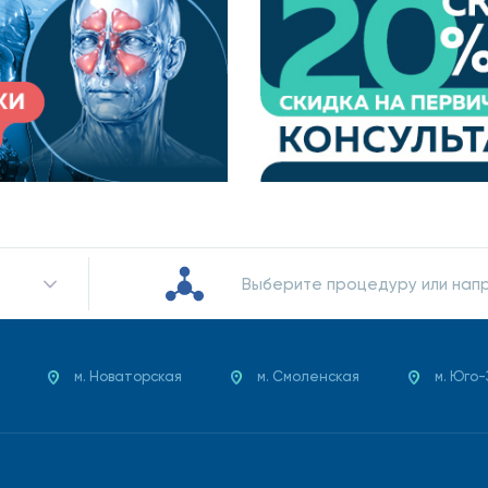
лирующий массаж, антицеллюлитное обертывание);
томатология;
ии зрения при помощи контактных ОК-линз);
ции (новое направление в медицине, объединившее груп
веществ, способствующих поддержанию и развитию болез
Выберите процедуру или нап
ого обслуживания в нашей клинике стала более комфор
м. Новаторская
м. Смоленская
м. Юго
 оплачивать абонементы и программы без переплат! П
тьтесь о своем здоровье прямо сейчас!
 направлению специалистов наших клиник на основании медицинских показа