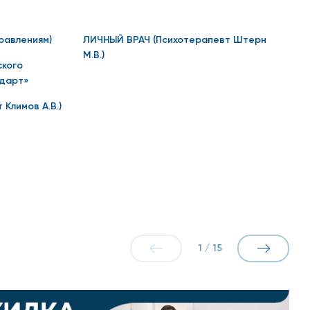
 за счет мягкого мануального воздействия руками на
равлениям)
ЛИЧНЫЙ ВРАЧ (Психотерапевт Штерн
М.В.)
ского
м контрастированием);
ндарт»
Климов А.В.)
1
/
15