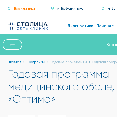
Все клиники
м. Бабушкинская
м. Бе
Диагностика
Лечение
Кон
Главная
Программы
Годовые абонементы
Годовая прог
Годовая программа
медицинского обсле
«Оптима»