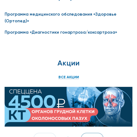
комплексной оценки.
Программа медицинского обследования «Здоровье
Ударно-волновая терапия (2 кат. сложности) -
(Ортопед)»
ортопедия: эффективный метод лечения болей и
Программа «Диагностики гонартроза/коксартроза»
восстановление функций суставов.
Блокада триггерных точек 1 кат.: быстрое
облегчение болевого синдрома.
Акции
Лабораторные анализы: для точной диагностики и
выбора оптимального лечения.
ВСЕ АКЦИИ
Гибкая система скидок:
Врач определяет необходимый набор услуг из
предложенного перечня, и скидка действует исходя из
общей стоимости выбранных услуг:
От 30 000 рублей — скидка 10%;