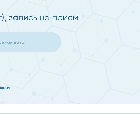
), запись на прием
аминаза), АСТ (аспарагиновая трансаминаза), ГГТП
анных