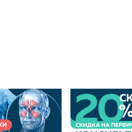
ого обслуживания в нашей клинике стала более комфор
 оплачивать абонементы и программы без переплат! П
тьтесь о своем здоровье прямо сейчас!
мые ВНЕ клиники.