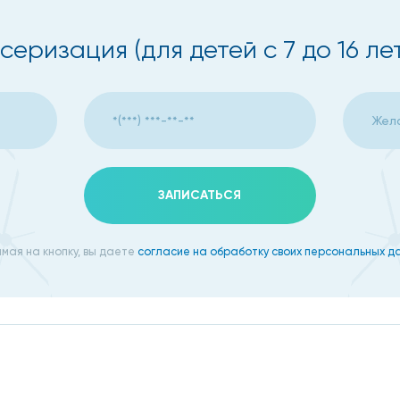
еризация (для детей с 7 до 16 лет
лирубин общий, билирубин прямой, АЛТ (аланиновая транс
рогеназа), щелочная фосфатаза;
ЗАПИСАТЬСЯ
мая на кнопку, вы даете
согласие на обработку своих персональных д