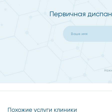
ренгенография грудной клетки (по показаниям);
Первичная диспанс
анализы крови:
на формулу крови;
на функцию почек: креатинин, мочевина;
на функцию печени: общий белок, альбумин, би
(g-глютамилтранспептидаза), ЛДГ (лактатдегид
на глюкозу;
Нажи
на гепатиты В и С;
на HIV;
общий анализ мочи;
анализ кала на я/глистов.
Похожие услуги клиники