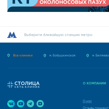
Выберите ближайшую станцию метро
Все клиники
м. Бабушкинская
м. Беляево
О КОМПАНИИ
О нас
Отзывы пациент