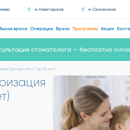
ляево
м. Новаторская
м. Смоленская
Вызов врача
Операции
Врачи
Программы
Акции
Конт
сультация стоматолога — бесплатно
ПОДРОБ
ия (для детей с 7 до 16 лет)
ризация
т)