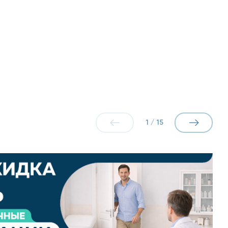
тной – вы можете воспользоваться рассрочкой до
одробнее вы можете ознакомиться в разделе
1
/
15