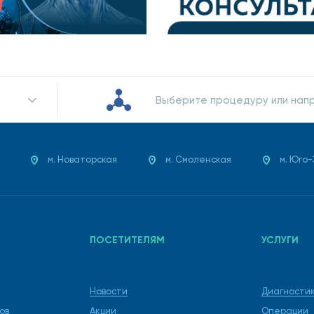
Выберите процедуру или нап
м. Новаторская
м. Смоленская
м. Юго
ПОСЕТИТЕЛЯМ
УСЛУГИ
Новости
Диагности
ов
Акции
Операции