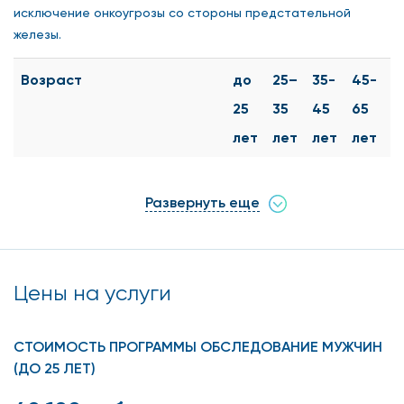
исключение онкоугрозы со стороны предстательной
железы.
Возраст
до
25–
35-
45-
>
25
35
45
65
л
лет
лет
лет
лет
Первичная консультация
+
+
+
+
+
уролога
Развернуть еще
Повторная консультация
+
+
+
+
+
уролога (по результатам
обследования)
Цены на услуги
Узи органов мошонки
+
+
+
+
+
УЗИ предстательной железы
+
+
+
СТОИМОСТЬ ПРОГРАММЫ ОБСЛЕДОВАНИЕ МУЖЧИН
(в том числе трУЗИ)
(ДО 25 ЛЕТ)
УЗИ почек, мочеточников,
+
+
+
+
+