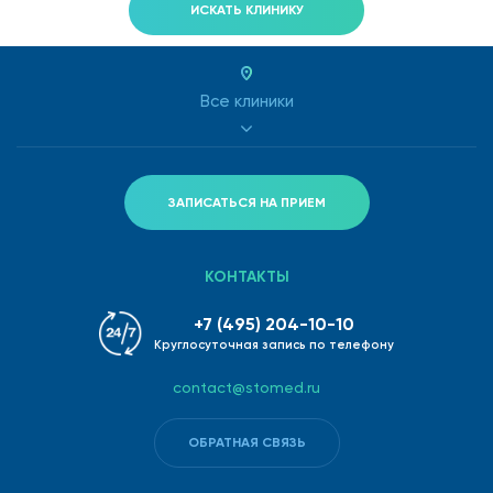
ИСКАТЬ КЛИНИКУ
Папилломавирусы высокого
+
+
+
+
канцерогенного риска
Neisseria gonorrhoeae
+
+
+
+
Все клиники
Теперь оплата абонементов и программ
медицинского обслуживания в нашей клинике стала
ЗАПИСАТЬСЯ НА ПРИЕМ
более комфортной – вы можете воспользоваться
рассрочкой до 12 месяцев от нашего партнера
КОНТАКТЫ
ПАО «Сбербанк» и оплачивать абонементы и
+7 (495) 204-10-10
программы без переплат! Подробнее вы можете
Круглосуточная запись по телефону
ознакомиться в разделе
новости
или у наших
contact@stomed.ru
менеджеров в клинике. Позаботьтесь о своем
здоровье прямо сейчас!
ОБРАТНАЯ СВЯЗЬ
* скидка по программе /абонементу не действует на услуги, оказываемые