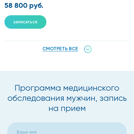
58 800 руб.
Холестерин общий
+
+
+
Холестерин-ЛПВП
+
+
+
ЗАПИСАТЬСЯ
Холестерин-ЛПНП
+
+
+
Кальций общий
+
+
СМОТРЕТЬ ВСЕ
Аланинаминотрансфераза
+
+
+
(АЛТ)
Аспартатаминотрансфераза
+
+
+
(АСТ)
Программа медицинского
Na/K/Cl
+
+
+
обследования мужчин, запись
Мочевина
+
+
+
+
+
на прием
Креатинин
+
+
+
+
+
Мочевая кислота
+
+
+
+
+
Онкомаркеры