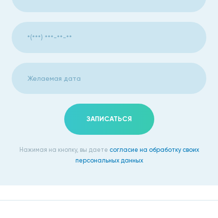
ПСА
+
+
+
(простатоспецифический
антиген) общий (чувствит.)
ПСА
+
+
+
(простатоспецифический
антиген) свободный
Гормоны
Т4
+
+
+
+
+
ЗАПИСАТЬСЯ
Т3
+
+
+
+
+
Нажимая на кнопку, вы даете
согласие на обработку своих
ТТГ
+
+
+
+
+
персональных данных
Пролактин
+
+
+
+
+
Тестостерон общий
+
+
+
+
+
ФСГ
+
+
+
(фолликулостимулирующий