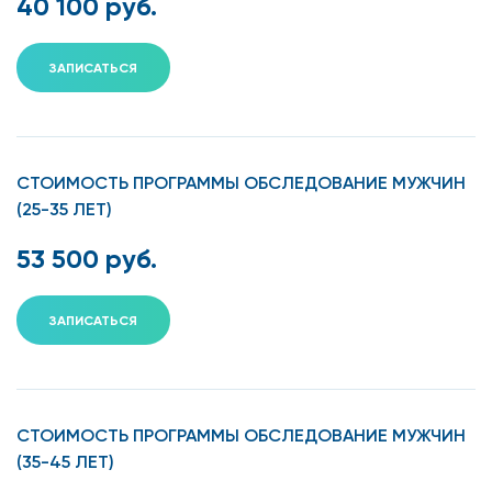
40 100 руб.
мочевого пузыря,
предстательной железы с
определением остаточной
ЗАПИСАТЬСЯ
мочи
Урофлоуметрия
+
+
+
+
Массаж предстательной
+
+
+
+
+
железы и семенных
СТОИМОСТЬ ПРОГРАММЫ ОБСЛЕДОВАНИЕ МУЖЧИН
пузырьков
(25-35 ЛЕТ)
Общий анализ мочи
+
+
+
+
53 500 руб.
Общий анализ крови с
+
+
+
+
+
лейкоцитарной формулой
ЗАПИСАТЬСЯ
Биохимический анализ крови
Общий белок
+
+
СТОИМОСТЬ ПРОГРАММЫ ОБСЛЕДОВАНИЕ МУЖЧИН
Билирубин общий
+
+
(35-45 ЛЕТ)
Глюкоза
+
+
+