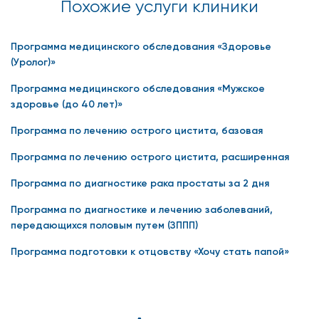
Похожие услуги клиники
гормон)
ЛГ (лютеинизирующий
+
+
+
Программа медицинского обследования «Здоровье
гормон)
(Уролог)»
Эстрадиол
+
+
+
Программа медицинского обследования «Мужское
здоровье (до 40 лет)»
Общеклинические исследования
Программа по лечению острого цистита, базовая
Анализ секрета простаты
+
+
+
+
+
Программа по лечению острого цистита, расширенная
Посев секрета простаты
+
+
+
+
Программа по диагностике рака простаты за 2 дня
Микроскопическое
+
+
+
+
исследование отделяемого
Программа по диагностике и лечению заболеваний,
уретры
передающихся половым путем (ЗППП)
Анализ спермограммы
+
+
+
Программа подготовки к отцовству «Хочу стать папой»
MAR - тест (антитела класса
+
+
+
lgA)
MAR - тест (антитела класса
+
+
+