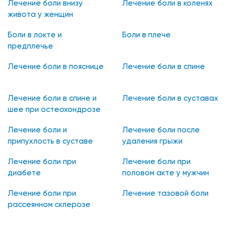
Лечение боли внизу
Лечение боли в коленях
живота у женщин
Боли в локте и
Боли в плече
предплечье
Лечение боли в пояснице
Лечение боли в спине
Лечение боли в спине и
Лечение боли в суставах
шее при остеохондрозе
Лечение боли и
Лечение боли после
припухлость в суставе
удаления грыжи
межпозвонкового диска
Лечение боли при
Лечение боли при
диабете
половом акте у мужчин
Лечение боли при
Лечение тазовой боли
рассеянном склерозе