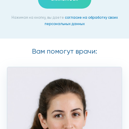
ознакомления с клинической картиной заболевания и
жалобами пациента. Также необходимо провести
дифференциальную диагностику заболевания от других
Нажимая на кнопку, вы даете
согласие на обработку своих
патологий. Для обнаружения возбудителя атопического
персональных данных
дерматита может понадобиться бакпосев с поверхности
кожи и сдача аллергопроб.
Вам помогут врачи:
Как лечить атопический
дерматит
Для качественной терапии атопического дерматита
важно применять комплексный подход. Назначением
лекарственных средств должен заниматься
исключительно высококвалифицированный специалист,
заниматься самолечением категорически запрещено.
Медикаментозное лечение атопического дерматита
включает в себя кортикостероиды, иммунодепрессанты и
иммуномодуляторы, антигистаминные препараты.