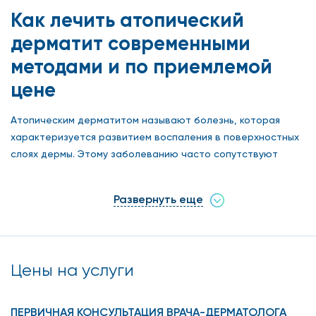
Как лечить атопический
дерматит современными
методами и по приемлемой
цене
Атопическим дерматитом называют болезнь, которая
характеризуется развитием воспаления в поверхностных
слоях дермы. Этому заболеванию часто сопутствуют
аллергия на продукты питания, пыльцу растений и
бронхиальная астма. Наиболее часто атопический
Развернуть еще
дерматит поражает детей, а в период взросления у
людей наблюдается ремиссия. Но бывает и так, что эта
патология сопровождает человека всю жизнь и приносит
массу неудобств: из-за постоянного зуда кожных покровов
Цены на услуги
он не может продуктивно работать и качественно
отдыхать, появляются проблемы со сном, могут даже
начаться проблемы с нервами. Также на кожные области,
ПЕРВИЧНАЯ КОНСУЛЬТАЦИЯ ВРАЧА-ДЕРМАТОЛОГА