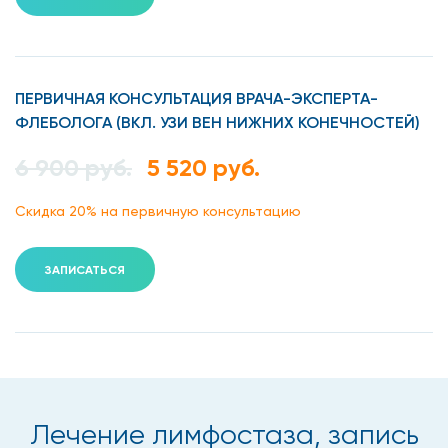
лимфорея-отек прорывается и жидкость вытекает
в ткани или вне;
лимфангиосаркома- опухоль.
ПЕРВИЧНАЯ КОНСУЛЬТАЦИЯ ВРАЧА-ЭКСПЕРТА-
ФЛЕБОЛОГА (ВКЛ. УЗИ ВЕН НИЖНИХ КОНЕЧНОСТЕЙ)
Врождённый лимфостаз
6 900 руб.
5 520 руб.
Возникает как симптом врождённых болезней
Скидка 20% на первичную консультацию
(гиперплазия, обструкция сосудов).
ЗАПИСАТЬСЯ
Приобретенный лимфостаз
Возникает после хирургического вмешательства, травмы
и хронических заболеваний, как правило, отекает одна
конечность.
Существует три уровня лимфостаза:
Лечение лимфостаза, запись