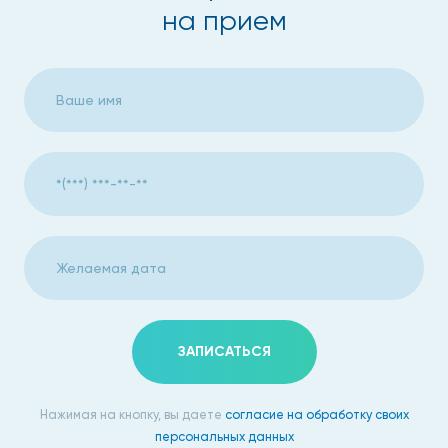
отек, который можно убрать;
на прием
необратимая отечность;
слоновая болезнь.
Причины недуга
патологии лимфатической системы врождённого
характера;
хирургическое вмешательство при
онкологических процессах;
лимфедема;
ЗАПИСАТЬСЯ
сильное ожирение;
синдром Клиппеля Треноге Вебера-
Нажимая на кнопку, вы даете
согласие на обработку своих
ангиодисплазия периферических сосудов;
персональных данных