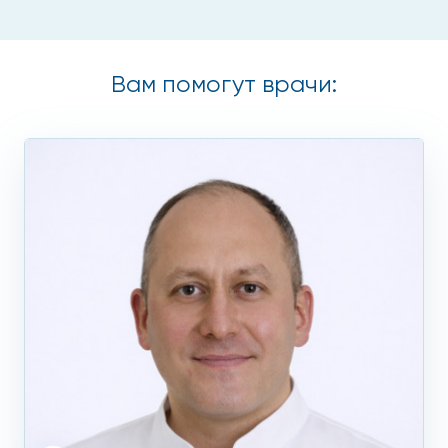
хронические заболевания: венозная
недостаточность, сердечная недостаточность,
болезни почек, венозные свищи;
Вам помогут врачи:
травмы, удары, разрыв тканей (проходимость
лимфатических сосудов нарушена).
Диагностика лимфостаза
Наша клиника имеет в своем штате лучших врачей-
флебологов, лимфологов и сосудистых хирургов. При
обращении пациента по поводу отеков сначала
проводится консультация, затем осмотр, далее для
уточнения причины заболевания назначают такие виды
исследований:
МРТ и КТ, УЗИ;
флуоресцентная лимфограмма;