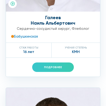
задачей исследования является выявление
локации лимфатического блока ( зоны, где
Галеев
закупорены сосуды) и определение хронических
Наиль Альбертович
патологий.
Сердечно-сосудистый хирург
,
Флеболог
Бабушкинская
Как лечить лимфостаз
СТАЖ РАБОТЫ
УЧЕНАЯ СТЕПЕНЬ
Наш медицинский центр практикует комплексный подход к
16 лет
КМН
лечению лимфостаза- направленный на:
возобновление лимфооттока;
ПОДРОБНЕЕ
уменьшение выработки лимфы;
убрать отечность;
устранение первопричины.
Медикаментозное лечение подразумевает прием