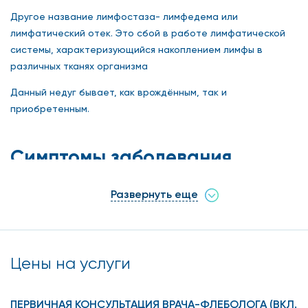
Другое название лимфостаза- лимфедема или
лимфатический отек. Это сбой в работе лимфатической
системы, характеризующийся накоплением лимфы в
различных тканях организма
Данный недуг бывает, как врождённым, так и
приобретенным.
Симптомы заболевания
Признаки недуга могут варьироваться, в зависимости от
Развернуть еще
стадии болезни.
Лёгкая стадия - долго не проходит отечность конечности,
особенно к вечеру или после физической нагрузки, или
Цены на услуги
после сна. Другие признаки отсутствуют.
Средняя стадия- помимо отека наблюдаются следующие
ПЕРВИЧНАЯ КОНСУЛЬТАЦИЯ ВРАЧА-ФЛЕБОЛОГА (ВКЛ.
симптомы: