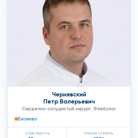
следующих препаратов:
флеботоники в случае отека нижних конечностей;
энзимы;
агиопротекторы.
Физиотерапия включает в себя:
магнитотерапию;
лазеротерапию;
гидромассаж;
Чернявский
Петр Валерьевич
ручной и аппаратный массаж;
Сердечно-сосудистый хирург
,
Флеболог
выполнение специальных физических упражнений
Беляево
даёт отличный эффект даже при 2 стадии
слоновости.
СТАЖ РАБОТЫ
УЧЕНАЯ СТЕПЕНЬ