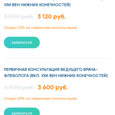
УЗИ ВЕН НИЖНИХ КОНЕЧНОСТЕЙ)
ткани становятся плотными;
3 900 руб.
3 120 руб.
чувствуется натяжение кожи;
Скидка 20% на первичную консультацию
болевые ощущения в конечностях;
возникают судороги;
ЗАПИСАТЬСЯ
если надавить на отекшую конечность, след
долго не проходит.
ПЕРВИЧНАЯ КОНСУЛЬТАЦИЯ ВЕДУЩЕГО ВРАЧА-
Чем опасен лимфостаз
ФЛЕБОЛОГА (ВКЛ. УЗИ ВЕН НИЖНИХ КОНЕЧНОСТЕЙ)
При отсутствии лечения возможны такие осложнения:
4 500 руб.
3 600 руб.
рожа (недуг инфекционного характера);
Скидка 20% на первичную консультацию
гиперкератоз (утолщение рогового слоя
эпидермиса);
ЗАПИСАТЬСЯ