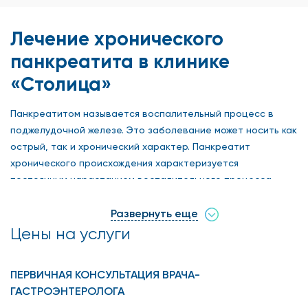
Лечение хронического
панкреатита в клинике
«Столица»
Панкреатитом называется воспалительный процесс в
поджелудочной железе. Это заболевание может носить как
острый, так и хронический характер. Панкреатит
хронического происхождения характеризуется
постоянным нарастанием воспалительного процесса,
выраженной опоясывающей болью и нарушением
метаболизма (обмена веществ). В основе заболевания
Развернуть еще
лежит разрушение паренхимы поджелудочной железы,
Цены на услуги
развитие фиброза, нарушение проходимости протоков в
железе и развитие экзокринной и эндокринной
ПЕРВИЧНАЯ КОНСУЛЬТАЦИЯ ВРАЧА-
недостаточности. Это все приводит к сморщиванию ткани
ГАСТРОЭНТЕРОЛОГА
поджелудочной железы и нарушением ее функций.