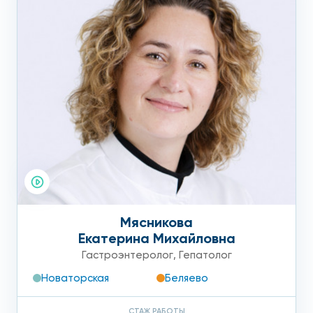
заболевания, назначат необходимые анализы и
обследования, а также предложат индивидуальную схему
лечения, состоящую из лекарственных препаратов,
коррекции образа жизни и питания (назначение стола №5
по Певзнеру) и пр. Цена на осмотр врача, дополнительные
методы обследования, а также отзывы о работе вы
можете посмотреть на сайте нашего медицинского
центра.
Мясникова
Екатерина Михайловна
Гастроэнтеролог
,
Гепатолог
Новаторская
Беляево
СТАЖ РАБОТЫ