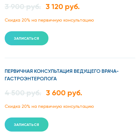
3 900 руб.
3 120 руб.
Причины развития
Скидка 20% на первичную консультацию
хронического панкреатита
ЗАПИСАТЬСЯ
Обычно хронический панкреатит вызывается внешними
факторами и наличием заболеваний или травм, такими
как:
хроническое злоупотребление алкоголем,
ПЕРВИЧНАЯ КОНСУЛЬТАЦИЯ ВЕДУЩЕГО ВРАЧА-
курение;
ГАСТРОЭНТЕРОЛОГА
холецистит (воспаление желчного пузыря);
4 500 руб.
3 600 руб.
последствия травмы (сужение или закупоривание
Скидка 20% на первичную консультацию
протоков поджелудочной железы);
диета с ограничением белковой пищи;
ЗАПИСАТЬСЯ
гиперкальциемия;