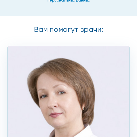
персональных данных
Хронический панкреатит может протекать без
существенного отклонения в общих анализах крови и
мочи, именно поэтому обычно назначаются
дополнительные методы обследования, такие как:
Вам помогут врачи:
биохимическое исследование крови;
исследование мочи на наличие и уровень
присутствия амилазы;
ультразвуковое исследование органов брюшной
полости;
компьютерная томография живота;
анализ каловых масс на наличие скрытой
стеатореи.
Эти инструментальные и лабораторные исследования
нацелены на то, чтобы оценить объем поражения ткани