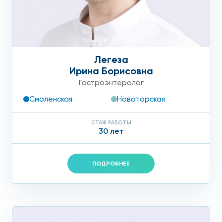
назначает следующие обследования (по необходимости):
эндоскопические исследования;
инструментальная диагностика;
Легеза
эндоскопическая биопсия;
Ирина Борисовна
Гастроэнтеролог
лабораторное тестирование на наличие
Смоленская
Новаторская
патогенов;
УЗИ;
СТАЖ РАБОТЫ
30 лет
Рентгенография (в том числе с контрастом).
В клинике практикуется индивидуальный подход при
ПОДРОБНЕЕ
разработке лечебной терапии хронического
гастродуоденита. Но это всегда комплексное лечение,
которое предполагает несколько этапов:
диетотерапия (корректировка рациона питания,