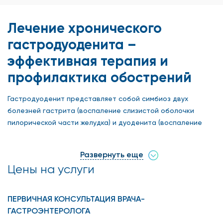
Лечение хронического
гастродуоденита –
эффективная терапия и
профилактика обострений
Гастродуоденит представляет собой симбиоз двух
болезней гастрита (воспаление слизистой оболочки
пилорической части желудка) и дуоденита (воспаление
двенадцатиперстной кишки). При хроническом течении
болезни периоды ее ослабления и затихания (ремиссия)
Развернуть еще
сменяются стадиями острого обострения.
Цены на услуги
Основными факторами развития заболевания являются:
кишечные инфекционные заболевания;
ПЕРВИЧНАЯ КОНСУЛЬТАЦИЯ ВРАЧА-
ГАСТРОЭНТЕРОЛОГА
несбалансированное питание;