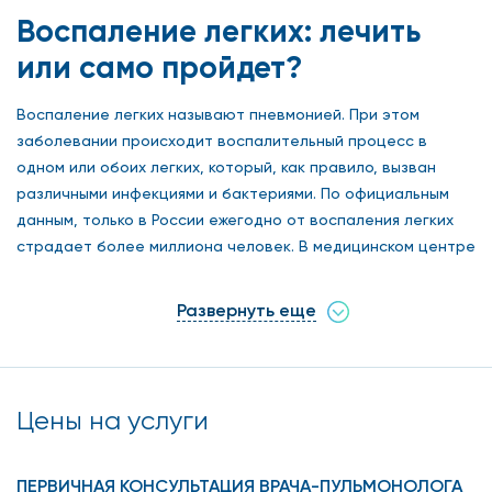
Воспаление легких: лечить
или само пройдет?
Воспаление легких называют пневмонией. При этом
заболевании происходит воспалительный процесс в
одном или обоих легких, который, как правило, вызван
различными инфекциями и бактериями. По официальным
данным, только в России ежегодно от воспаления легких
страдает более миллиона человек. В медицинском центре
«Столица» есть все необходимое для быстрой
диагностики и эффективного лечения воспаления легких.
Развернуть еще
Воспаление легких довольно часто маскируется под
обычный грипп или ОРВИ, и самостоятельно
диагностировать его на ранних этапах развития довольно
Цены на услуги
проблематично. Да и при первых симптомах простуды
лучше обращаться к специалисту в клинику, ведь только
он сможет провести необходимые обследования и
ПЕРВИЧНАЯ КОНСУЛЬТАЦИЯ ВРАЧА-ПУЛЬМОНОЛОГА