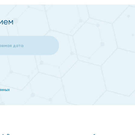
рием
анных