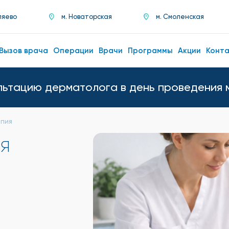
ляево
м. Новаторская
м. Смоленская
Вызов врача
Операции
Врачи
Программы
Акции
Конт
льтацию дерматолога в день проведения 
апия
я