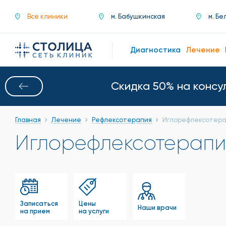
Все клиники
м. Бабушкинская
м. Бе
Диагностика
Лечение
Скидка 50% на консу
Главная
Лечение
Рефлексотерапия
Иглорефлексотер
Иглорефлексотерапи
Записаться
Цены
Наши врачи
на прием
на услуги