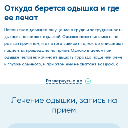
Откуда берется одышка и где
ее лечат
Неприятное давящее ощущение в груди и затрудненность
дыхания называют одышкой. Одышка может возникать по
разным причинам, и от этого зависит то, как ее описывают
пациенты, пришедшие на прием. Однако в целом при
одышке человек начинает дышать гораздо чаще или реже
и глубже обычного, и при этом ему не хватает воздуха, а
вся остальная симптоматика — проявление причины
одышки. Сеть клиник «Столица» предлагает своим
Развернуть еще
клиентам пройти курс медикаментозного лечения одышки
по оптимальной цене.
Лечение одышки, запись на
прием
Причины одышки
Среди наиболее распространённых причин появления