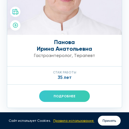
Панова
Ирина Анатольевна
Гастроэнтеролог
,
Терапевт
СТАЖ РАБОТЫ
35 лет
ПОДРОБНЕЕ
Сайт использует Cookies.
Правила использования
Принять
ВЫЗОВ ВРАЧА НА ДОМ
ЗАПИСАТЬСЯ ОНЛАЙН