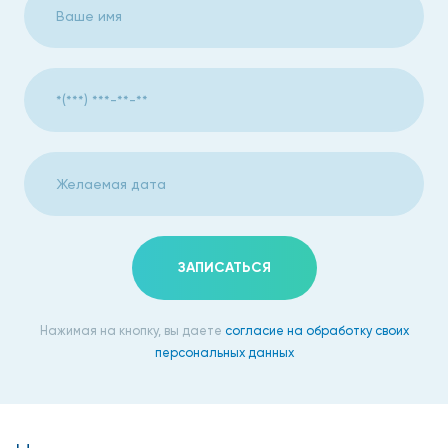
одышки специалисты выделяют следующие:
проблемы в работе сердечнососудистой
системы;
тяжелые физические нагрузки;
различные аллергические реакции;
гипервентиляция легких;
асцит;
ЗАПИСАТЬСЯ
уремия.
Установить точную причину может только врач
Нажимая на кнопку, вы даете
согласие на обработку своих
медицинского центра, в который стоит обращаться при
персональных данных
появлении первых симптомов одышки.
Как проявляется одышка