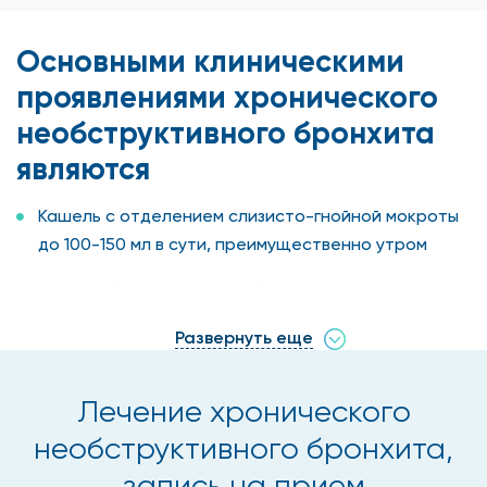
Основными клиническими
проявлениями хронического
необструктивного бронхита
являются
Кашель с отделением слизисто-гнойной мокроты
до 100-150 мл в сути, преимущественно утром
В фазе обострения - слабость
Потливость
Развернуть еще
При гнойном бронхите - повышение температуры
Лечение хронического
тела
необструктивного бронхита,
При гнойном многолетнем хроническом бронхите
запись на прием
возможно развитие утолщений концевых фаланг