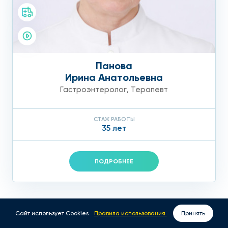
Панова
Ирина Анатольевна
Гастроэнтеролог
,
Терапевт
СТАЖ РАБОТЫ
35 лет
ПОДРОБНЕЕ
Сайт использует Cookies.
Правила использования
Принять
ВЫЗОВ ВРАЧА НА ДОМ
ЗАПИСАТЬСЯ ОНЛАЙН