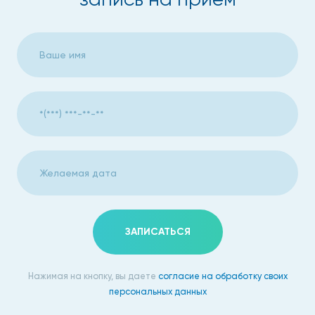
("барабанные палочки") и утолщение ногтей
("часовые стекла").
При перкуссии легких в случае развития эмфиземы
перкуторный звук коробочный и заметно ограничение
дыхательной подвижности легких. При аускультации
определяется жесткое дыхание с удлиненным выдохом,
сухие свистящие и жужжащие хрипы, разнокалиберные
влажные хрипы.
Если Вам понравился материал, поделитесь им с друзьями!
ЗАПИСАТЬСЯ
Нажимая на кнопку, вы даете
согласие на обработку своих
персональных данных