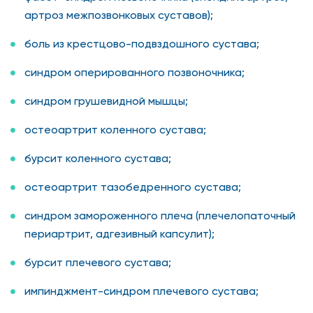
артроз межпозвонковых суставов);
боль из крестцово-подвздошного сустава;
синдром оперированного позвоночника;
синдром грушевидной мышцы;
остеоартрит коленного сустава;
бурсит коленного сустава;
остеоартрит тазобедренного сустава;
синдром замороженного плеча (плечелопаточный
периартрит, адгезивный капсулит);
бурсит плечевого сустава;
импинджмент-синдром плечевого сустава;