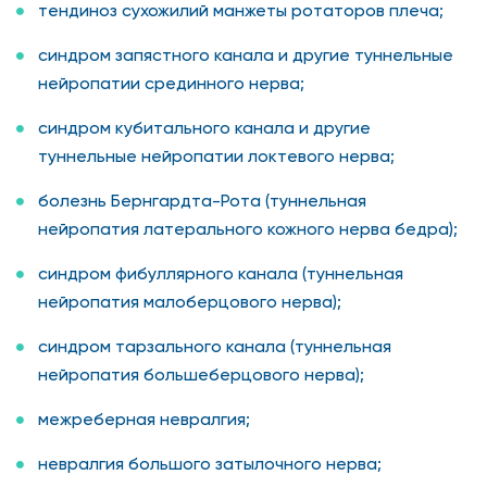
тендиноз сухожилий манжеты ротаторов плеча;
синдром запястного канала и другие туннельные
нейропатии срединного нерва;
синдром кубитального канала и другие
туннельные нейропатии локтевого нерва;
болезнь Бернгардта-Рота (туннельная
нейропатия латерального кожного нерва бедра);
синдром фибуллярного канала (туннельная
нейропатия малоберцового нерва);
синдром тарзального канала (туннельная
нейропатия большеберцового нерва);
межреберная невралгия;
невралгия большого затылочного нерва;