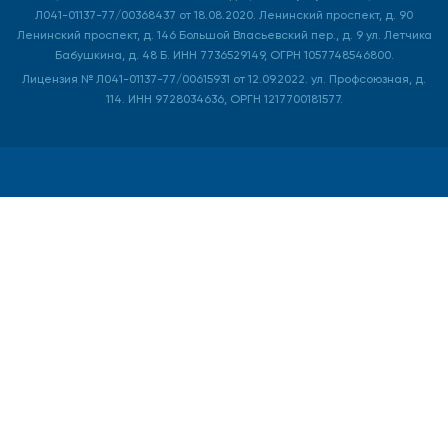
Л041-01137-77/00368437 от 18.08.2020. Ленинский проспект, д. 90
Ленинский проспект, д. 146 Большой Власьевский пер., д. 9 ул. Летчика
Бабушкина, д. 48 Б. ИНН 7736529149, ОГРН 1057748546800.
Лицензия № Л041-01137-77/00615931 от 12.09.2022. ул. Профсоюзная, д.
114. ИНН 9728034636, ОРГН 1217700181577.