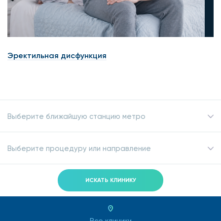
15% — Стоматология с использованием
микроскопа.
Теперь оплата абонементов и программ
Эректильная дисфункция
медицинского обслуживания в нашей клинике стала
более комфортной – вы можете воспользоваться
рассрочкой до 12 месяцев от нашего партнера
ПАО «Сбербанк» и оплачивать абонементы и
Выберите ближайшую станцию метро
программы без переплат! Подробнее вы можете
ознакомиться в разделе
новости
или у наших
Выберите процедуру или направление
менеджеров в клинике. Позаботьтесь о своем
здоровье прямо сейчас!
ИСКАТЬ КЛИНИКУ
*Скидки не распространяются на товары, расх. материалы, услуги вне
клиники