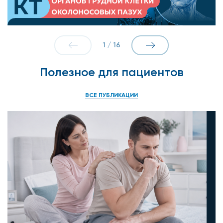
10% — Дермато-косметология;
10% — Лечебно-профилактический массаж (по
направлению врача);
1
/
16
10% — Остеопатия;
Полезное для пациентов
10% — Рефлексотерапия;
ВСЕ ПУБЛИКАЦИИ
10% — Офтальмологические процедуры;
20% — Амбулаторные оперативные
вмешательства;
20% — Оперативные вмешательства;
15% — Терапевтическая, хирургическая,
эстетическая стоматология; дентальная
имплантация, ортопедическая стоматология,
ортодонтия;