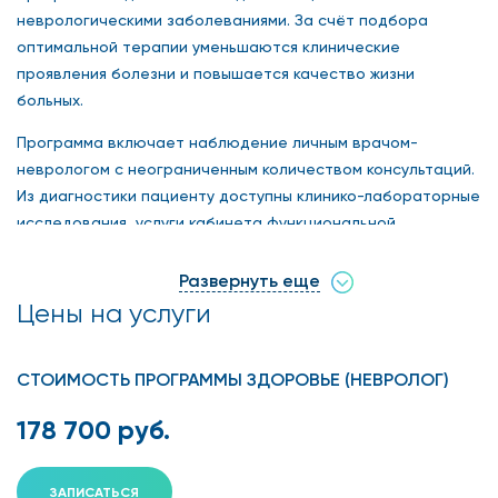
неврологическими заболеваниями. За счёт подбора
оптимальной терапии уменьшаются клинические
проявления болезни и повышается качество жизни
больных.
Программа включает наблюдение личным врачом-
неврологом с неограниченным количеством консультаций.
Из диагностики пациенту доступны клинико-лабораторные
исследования, услуги кабинета функциональной
Без
диагностики, проведение лечебных процедур.
Развернуть еще
ограничения по количеству услуг
.
Цены на услуги
Даёт право на значительные скидки на ряд не
включённых в программу медицинских услуг, в том
СТОИМОСТЬ ПРОГРАММЫ ЗДОРОВЬЕ (НЕВРОЛОГ)
числе 50% скидку на консультации других
178 700 руб.
специалистов центра
.
ЗАПИСАТЬСЯ