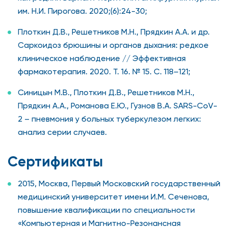
им. Н.И. Пирогова. 2020;(6):24-30;
Плоткин Д.В., Решетников М.Н., Прядкин А.А. и др.
Саркоидоз брюшины и органов дыхания: редкое
клиническое наблюдение // Эффективная
фармакотерапия. 2020. Т. 16. № 15. С. 118–121;
Синицын М.В., Плоткин Д.В., Решетников М.Н.,
Прядкин А.А., Романова Е.Ю., Гузнов В.А. SARS-CoV-
2 – пневмония у больных туберкулезом легких:
анализ серии случаев.
Сертификаты
2015, Москва, Первый Московский государственный
медицинский университет имени И.М. Сеченова,
повышение квалификации по специальности
«Компьютерная и Магнитно-Резонансная