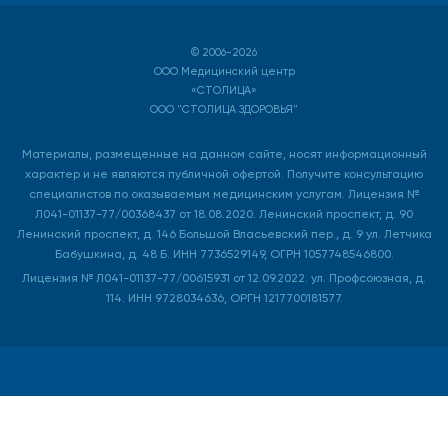
© 2006-2026
ООО Медицинский центр
«СТОЛИЦА»
ООО "СТОЛИЦА ЗДОРОВЬЯ"
Материалы, размещенные на данном сайте, носят информационный
характер и не являются публичной офертой. Получите консультацию
специалистов по оказываемым медицинским услугам. Лицензия №
Л041-01137-77/00368437 от 18.08.2020. Ленинский проспект, д. 90
Ленинский проспект, д. 146 Большой Власьевский пер., д. 9 ул. Летчика
Бабушкина, д. 48 Б. ИНН 7736529149, ОГРН 1057748546800.
Лицензия № Л041-01137-77/00615931 от 12.09.2022. ул. Профсоюзная, д.
114. ИНН 9728034636, ОРГН 1217700181577.