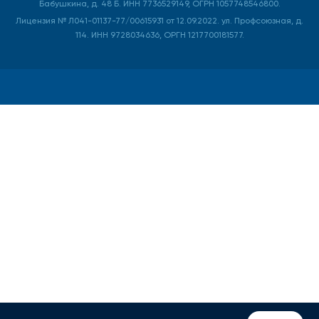
Бабушкина, д. 48 Б. ИНН 7736529149, ОГРН 1057748546800.
Лицензия № Л041-01137-77/00615931 от 12.09.2022. ул. Профсоюзная, д.
114. ИНН 9728034636, ОРГН 1217700181577.