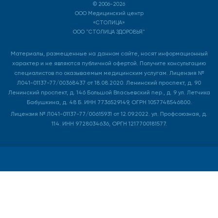
© 2006-2026
ООО Медицинский центр
«СТОЛИЦА»
ООО "СТОЛИЦА ЗДОРОВЬЯ"
Материалы, размещенные на данном сайте, носят информационный
характер и не являются публичной офертой. Получите консультацию
специалистов по оказываемым медицинским услугам. Лицензия №
Л041-01137-77/00368437 от 18.08.2020. Ленинский проспект, д. 90
Ленинский проспект, д. 146 Большой Власьевский пер., д. 9 ул. Летчика
Бабушкина, д. 48 Б. ИНН 7736529149, ОГРН 1057748546800.
Лицензия № Л041-01137-77/00615931 от 12.09.2022. ул. Профсоюзная, д.
114. ИНН 9728034636, ОРГН 1217700181577.