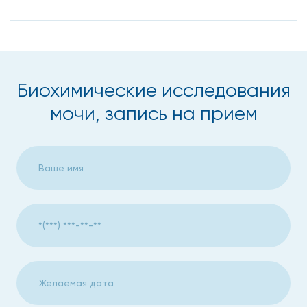
расшифровкой данных занимаются истинные
профессионалы своего дела. К тому же, цены на
биохимические исследования мочи в Москве у нас
существенно ниже, чем в большинстве столичных клиник.
Биохимические исследования
Когда нужна биохимия урины
мочи, запись на прием
Назначаются биохимические исследования мочи в Москве
в таких случаях:
Для диагностирования патологии.
Для профилактики болезней мочевыделительной
сферы.
При комплексном обследовании.
При нарушении работы почек.
При заболеваниях внутренних органов.