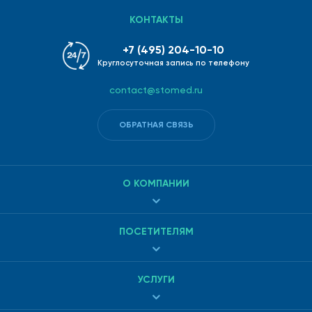
На ряд болезней также указывает концентрация
множества других веществ в моче: фосфора, мочевины,
КОНТАКТЫ
амилазы, магния и др.
+7 (495) 204-10-10
Расшифровка данных позволяет определить наличие
Круглосуточная запись по телефону
определенных патологий, среди которых:
contact@stomed.ru
Диабет.
ОБРАТНАЯ СВЯЗЬ
Воспалительные процессы мочевыводящих путей.
Гепатит.
О КОМПАНИИ
Лейкоз.
Анемия.
ПОСЕТИТЕЛЯМ
Расстройство метаболизма.
Почечная недостаточность.
УСЛУГИ
Остеопороз и др.