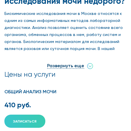
исследования мочи недорого?
Биохимические исследования мочи в Москве относятся к
одним из самых информативных методов лабораторной
диагностики. Анализ позволяет оценить состояние всего
организма, обменных процессов в нем, работу систем и
органов. Биологическим материалом для исследований
является разовая или суточная порция мочи. В нашей
клинике, находящейся в самом центре столицы на Арбате,
высококвалифицированные специалисты, проведя
Развернуть еще
биохимию мочи, могут подтвердить или опровергнуть
Цены на услуги
предварительный диагноз. Определение основных
показателей дает возможность доктору выявить причины
заболевания, назначить действенное лечение. Если вы не
ОБЩИЙ АНАЛИЗ МОЧИ
знаете, где сделать биохимические исследования мочи в
410 руб.
Москве, обращайтесь к нашим опытным диагностам. Мы
гарантируем максимальную точность результатов,
поскольку клиника оснащена оборудованием
ЗАПИСАТЬСЯ
европейского класса, а проведением анализа и