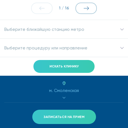
гормональной системы.
1
/
16
Присутствие таких веществ, как кальций, натрий,
хлор может указывать на сбои метаболизма,
Выберите ближайшую станцию метро
болезни почек, диабет.
Присутствие белка в количестве, превышающем
Выберите процедуру или направление
норму, свидетельствует о воспалениях или
инфекции.
ИСКАТЬ КЛИНИКУ
Наличие мочевой кислоты является маркером
заболеваний суставов (подагры).
м. Смоленская
Присутствие глюкозы может указывать на диабет
или почечные патологии.
Низкое количество креатинина возникает при
ЗАПИСАТЬСЯ НА ПРИЕМ
заболеваниях почек.