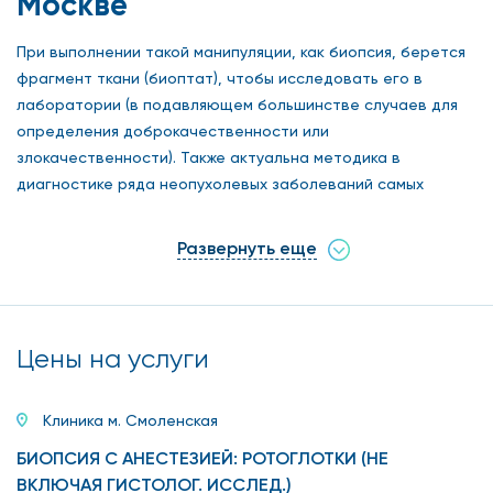
Москве
При выполнении такой манипуляции, как биопсия, берется
фрагмент ткани (биоптат), чтобы исследовать его в
лаборатории (в подавляющем большинстве случаев для
определения доброкачественности или
злокачественности). Также актуальна методика в
диагностике ряда неопухолевых заболеваний самых
разных органов. Но если речь идет о новообразовании,
которое нужно проверить, биопсия является «золотым»
Развернуть еще
диагностическим методом. Биопсию в Москве в нашем
медицинском центре, который находится на Арбате,
выполняют высококвалифицированные специалисты.
Используется самое современное оборудование для
Цены на услуги
взятия биоптата и для выполнения исследования его в
лабораторных условиях. Вид процедуры и инструментарий
Клиника м. Смоленская
зависят от места, из которого нужно изъять кусочек ткани.
Кроме диагностической цели, биопсию в Москве, цена
БИОПСИЯ С АНЕСТЕЗИЕЙ: РОТОГЛОТКИ (НЕ
которой у нас доступна для пациента (несмотря на то, что
ВКЛЮЧАЯ ГИСТОЛОГ. ИССЛЕД.)