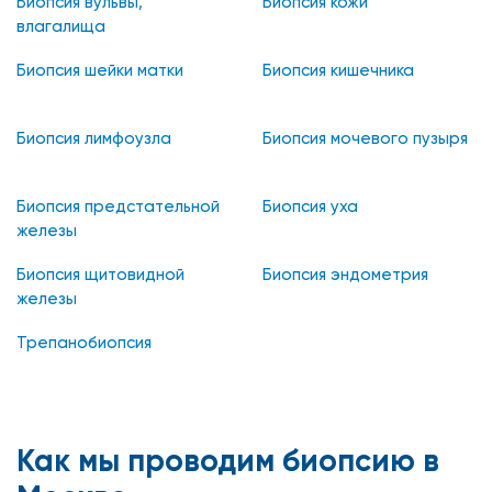
Биопсия вульвы,
Биопсия кожи
влагалища
Биопсия шейки матки
Биопсия кишечника
Биопсия лимфоузла
Биопсия мочевого пузыря
Биопсия предстательной
Биопсия уха
железы
Биопсия щитовидной
Биопсия эндометрия
железы
Трепанобиопсия
Как мы проводим биопсию в