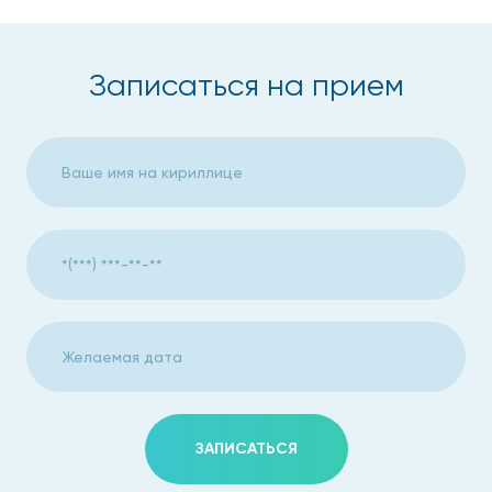
Она может быть наружной, если биоптат берется с кожи,
слизистых (мазок, соскоб), и внутренней, для которой
существуют различные специальные методики:
Записаться на прием
Аспирационная, когда образец берется с
помощью вакуумного устройства, которое
подключено к игле. При проведении манипуляции
есть возможность взять одновременно несколько
тканевых фрагментов.
Тонкоигольная, если нужно совсем немного
биоматериала для исследования.
Толстоигольная (режущая, трепан-биопсия),
позволяющая взять много биоптата, не выполняя
разрез. Способ относится к универсальным.
Сейчас такая диагностика выполняется
биопсийными пистолетами с наборами игл.
ЗАПИСАТЬСЯ