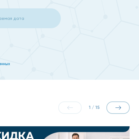
ние или сухость;
анных
му даже часть совпадений из этого списка, особенно
е пациент находится в зоне риска, если:
1
/
15