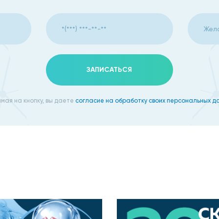
 болезненные ощущения при движении, высокое слезотече
выраженная в пояснице;
ЗАПИСАТЬСЯ
риод;
мая на кнопку, вы даете
согласие на обработку своих персональных д
его симптомы индивидуальны для каждого человека. Поэто
ом людей, будет основанием для срочного анализа. Такж
е падает;