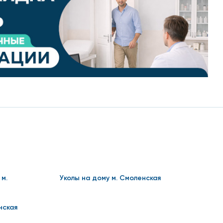
а из носа, ротоглотки или крови.
 пациента обстановке. Медик выполняет забор крови
яется наличие антител, уровень лейкоцитов, размер
 м.
Уколы на дому м. Смоленская
нская
товит контейнеры для биоматериала, оборудуется