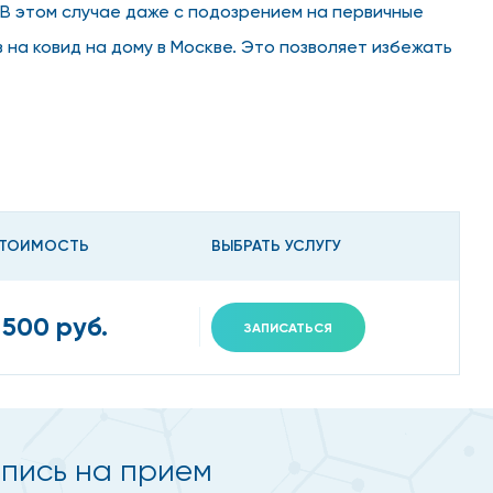
В этом случае даже с подозрением на первичные
 на ковид на дому в Москве. Это позволяет избежать
 лечения.
т - глотку, нос, трахею, бронхи и гортань. Это и
ТОИМОСТЬ
ВЫБРАТЬ УСЛУГУ
евание. Самоизолироваться и заказывать анализ на
 500 руб.
ЗАПИСАТЬСЯ
апись на прием