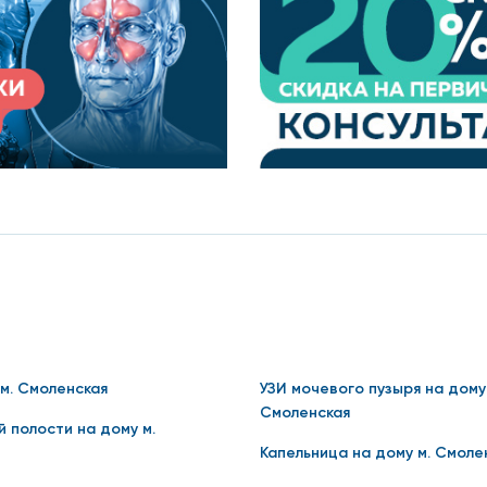
 в организме - ПЦР-тест, подразумевающий взятие мазк
ройти анализ ПЦР или ИХА-тест.
за исключением того, что это делается в комфортной для
атем доставляет биоматериал в лабораторию. Там определ
рым можно составить диагноз пациента.
 м. Смоленская
УЗИ мочевого пузыря на дому
Смоленская
̆ полости на дому м.
Капельница на дому м. Смоле
ршает медицинская сестра - собирает оборудование, го