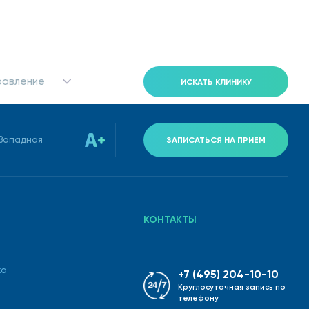
равление
ИСКАТЬ КЛИНИКУ
-Западная
ЗАПИСАТЬСЯ НА ПРИЕМ
ная процедура, которую проводят медики из частных
КОНТАКТЫ
ка
+7 (495) 204-10-10
Круглосуточная запись по
телефону