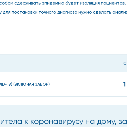
особом сдерживать эпидемию будет изоляция пациентов. 
 для постановки точного диагноза нужно сделать анализ
ранение вируса и получить точный результат для начала
и на ковид на дому
торную болезнь, поражающую верхний респираторный трак
С
ния теста нельзя точно сказать, какое именно это забол
риод пандемии:
1
D-19) (ВКЛЮЧАЯ ЗАБОР)
дусов;
нное снижение тонуса и мышечная слабость;
ле, боль в глотке;
итела к коронавирусу на дому, з