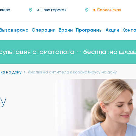
ляево
м. Новаторская
м. Смоленская
Вызов врача
Операции
Врачи
Программы
Акции
Конт
сультация стоматолога — бесплатно
ПОДРОБ
ка на дому
Анализ на антитела к коронавирусу на дому
у