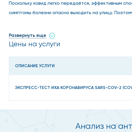
Поскольку ковид легко передаётся, эффективным сп
симптомы болезни опасно выходить на улицу. Поэтому
контактов с другими пациентами, сдержать распрост
Развернуть еще
Цены на услуги
Когда нужен анализ кров
По проявлению ковид похож на классическую респира
ОПИСАНИЕ УСЛУГИ
затрудняет его определение, поскольку без проведе
дом стоит при появлении следующих симптомов в пе
ЭКСПРЕСС-ТЕСТ ИХА КОРОНАВИРУСА SARS-COV-2 (COVI
резкое повышение температуры тела выше 38 гра
повышенная слабость, утомляемость, ярко выраже
сухой кашель и чихание, вызванные першением в гор
Анализ на ант