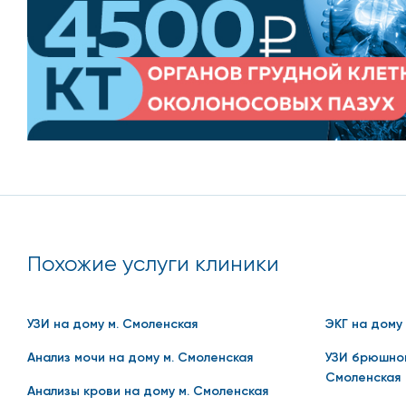
присутствуют другие респираторные проблемы.
Наиболее точным способом определения коронавируса
Как проводится
Чтобы определить заражение ковидом, необходимо п
Тест на дому проводится так же, как и в больнице, 
для клинического анализа, мазков из носа и рта, з
Похожие услуги клиники
эритроцитов и особенности состава крови, по кото
УЗИ на дому м. Смоленская
ЭКГ на дому
Подготовка к процедуре
Анализ мочи на дому м. Смоленская
УЗИ брюшнои
Смоленская
Анализы крови на дому м. Смоленская
Большую часть подготовки к тесту при вызове сове