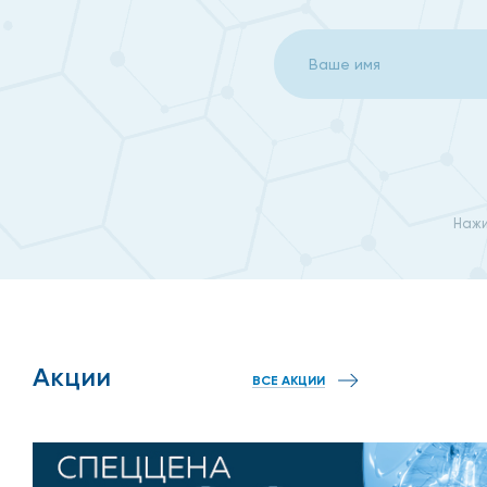
сильная головная боль пульсирующего характера;
повышение чувствительности глаз - светобоязнь,
ощущение ломоты в костях и суставах, особенно 
нарушение аппетита, резкое его снижение;
повышение потоотделения, особенно в ночной пе
нарушения стула, диарея, тошнота.
Нажи
Поскольку ковид постоянно мутирует и изменяется, 
если пациент недавно контактировал с большим числ
он старше 60 лет;
Акции
ВСЕ АКЦИИ
температура поднимается выше 38,5 градусов и н
он страдает от хронических заболеваний;