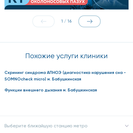
радикулит возникает вследствие нарушения
целостности корешков спинного мозга.
1
/
16
новообразование в головном и спинном мозге
врождённые патологии нервных волокон
механические повреждения тканей
Похожие услуги клиники
сахарный диабет
Скрининг синдрома АПНОЭ (диагностика нарушения сна -
SOMNOcheck micro) м. Бабушкинская
При каких симптомах
Функции внешнего дыхания м. Бабушкинская
проводят
электронейромиография на
Бабушкинской:
чувство онемения в конечностях;
Выберите ближайшую станцию метро