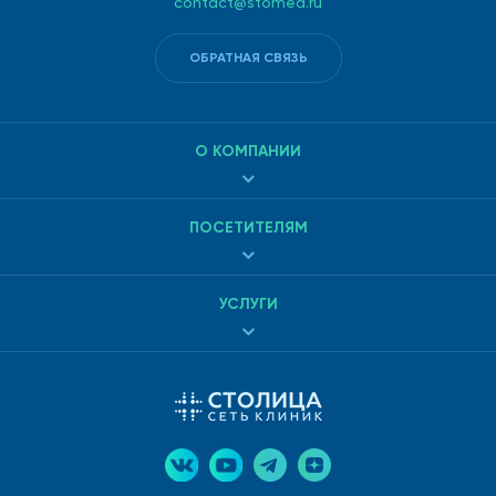
contact@stomed.ru
стимуляционная применяется для отдельных
нервов- электроды накладывают на то место, где
ОБРАТНАЯ СВЯЗЬ
находится нерв;
игольчатая- электроды вводятся в мышцы.
О КОМПАНИИ
Только доктор определяет вид процедуры и частоту
проведения, исходя из клинической картины.
ПОСЕТИТЕЛЯМ
Где сделать обследование
УСЛУГИ
Наш медицинский центр имеет полный комплекс для
обследования ЭНМГ. У нас комфортные условия, чуткое
отношение и эффективное лечение проблемами зрением.