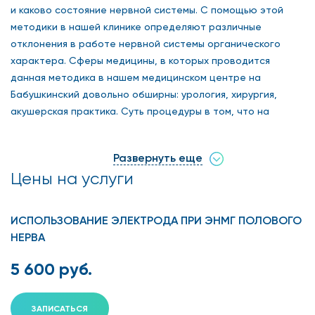
и каково состояние нервной системы. С помощью этой
методики в нашей клинике определяют различные
отклонения в работе нервной системы органического
характера. Сферы медицины, в которых проводится
данная методика в нашем медицинском центре на
Бабушкинский довольно обширны: урология, хирургия,
акушерская практика. Суть процедуры в том, что на
организм действуют низкоинтенсивными электрическими
импульсами и оценивают реакцию при помощи
Развернуть еще
специальных приборов
Цены на услуги
Электронейромиография на Бабушкинской проводится на
таких частях тела в нашей клинике:
ИСПОЛЬЗОВАНИЕ ЭЛЕКТРОДА ПРИ ЭНМГ ПОЛОВОГО
нижние конечности;
НЕРВА
лицо;
5 600 руб.
верхние конечности.
ЗАПИСАТЬСЯ