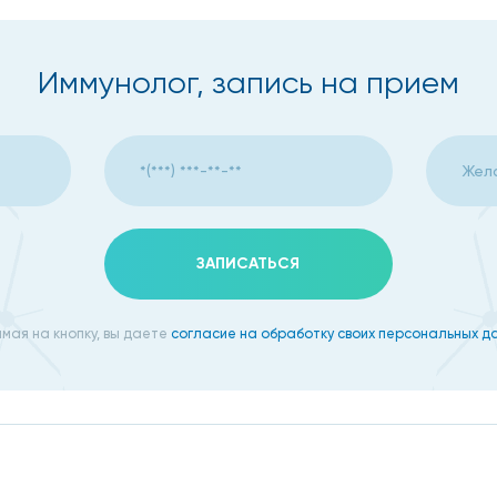
циента.
х проявлений, определяет IgE к аллергенам.
Иммунолог, запись на прием
ледования.
ушных пазух.
ЗАПИСАТЬСЯ
кардиограмма, рентген. Далее врач назначает курс лечен
и эффективные препараты, которые содержат те или ины
мая на кнопку, вы даете
согласие на обработку своих персональных д
едикаментозные средства, действующие не на всю иммун
овят ваш организм опытный