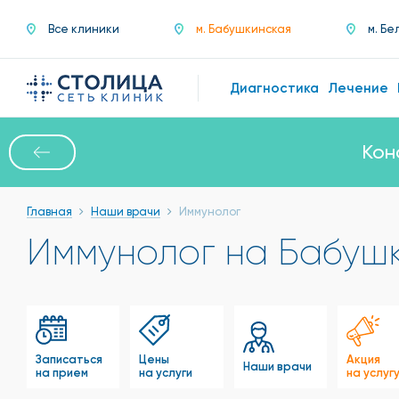
Все клиники
м. Бабушкинская
м. Бе
Диагностика
Лечение
Кон
Главная
Наши врачи
Иммунолог
Иммунолог на Бабуш
Записаться
Цены
Акция
Наши врачи
на прием
на услуги
на услуг