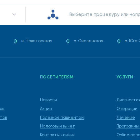
Выберите процедуру или нап
м. Новаторская
м. Смоленская
м. Юго
ПОСЕТИТЕЛЯМ
УСЛУГИ
Новости
Диагности
ов
Акции
Операции
тов
Полезное пациентам
Лечение
Налоговый вычет
Программы
Контакты клиник
Online опл