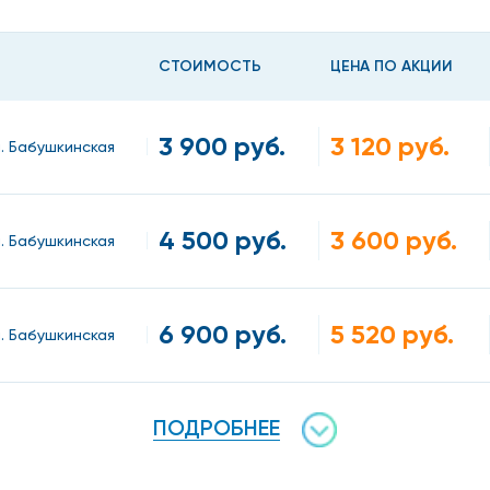
СТОИМОСТЬ
ЦЕНА ПО АКЦИИ
3 900 руб.
3 120 руб.
м. Бабушкинская
чевой болезни.
и, причины которого выяснить не удается.
4 500 руб.
3 600 руб.
м. Бабушкинская
оли, неполадки в работе ЖКТ.
ение врачом иммунологом 
6 900 руб.
5 520 руб.
м. Бабушкинская
ного диагноза и назначение компетентного лечения. Хо
ледовательские методики:
ПОДРОБНЕЕ