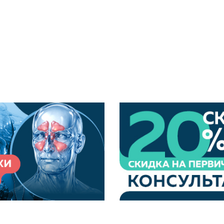
ми иммунной системы. Иммунологи на Бабушкинской выявя
ием пациентов осуществляется по онлайн-записи. Обрати
енной близости от станций метро «Бабушкинская» и «Мед
 можно раньше, ведь на ранней стадии иммунные заболева
ушкинской вы гарантированно получите эффективную по