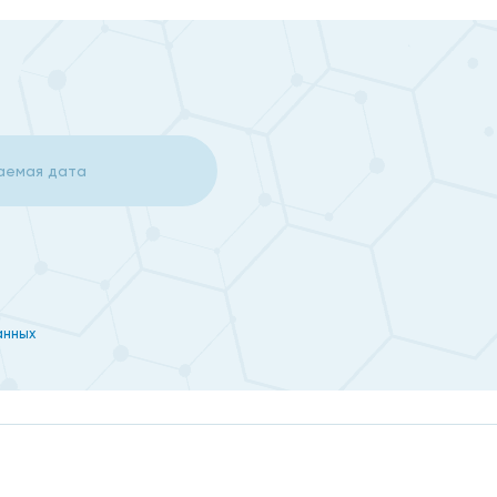
ия, индивидуальный для каждого пациента.
е иммуноглубулины, антибиотики, противовирусные
анных
ную систему в целом, а на отдельные ее звенья.
 врач иммунолог на