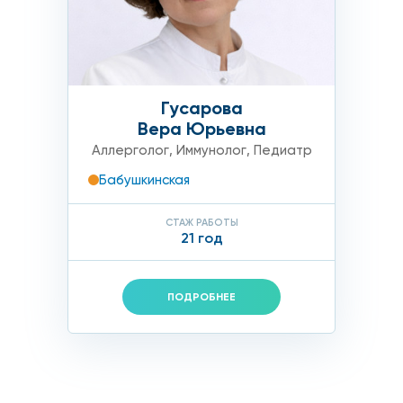
и, красную волчанку, миастении).
Гусарова
Вера Юрьевна
Аллерголог
,
Иммунолог
,
Педиатр
ться к врачу иммунологу н
Бабушкинская
СТАЖ РАБОТЫ
21 год
т.
ПОДРОБНЕЕ
ие заболевания ЛОР-органов.
фекционных воспалительных заболеваний.
).