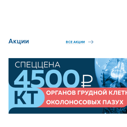
Бабушкинской
Проблемы в организме часто связаны с расстройства
предложат действенный восстановительный план. Пр
рядом, ведь наша клиника находится в непосредств
Акции
ВСЕ АКЦИИ
успешным, важно, чтобы человек пришел к врачу как
стадии. При обращении в клинику «Столица» на Баб