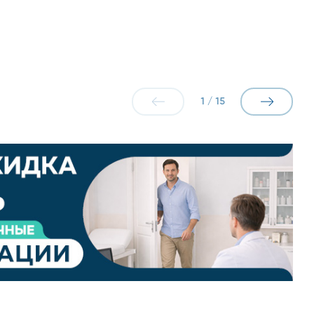
т причину возникновения нездорового состояния и
ться к нам все равно что обратиться к иммунологу
ведково». Чтобы лечение было максимально
1
/
15
ния лечатся значительно легче, чем на запущенной
мощь иммунологов высшей квалификации.