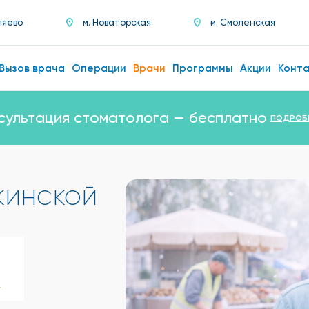
ляево
м. Новаторская
м. Смоленская
Вызов врача
Операции
Врачи
Программы
Акции
Конт
сультация стоматолога — бесплатно
ПОДРОБ
кинской
у