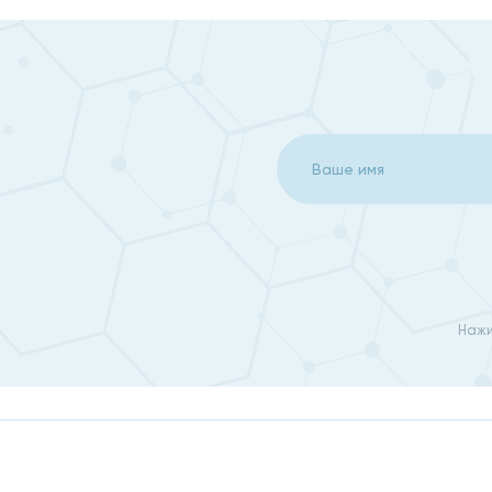
Исследуют иммунный и интерфероновый статус па
Проводят кожные пробы на выявление аллергически
Выполняют компьютерную спирометрию.
Проводит при необходимости цитологические исс
Выполняют различные анализы крови.
Делают посевы из конъюнктивы, глотки, носовых и 
Дополнительно могут быть назначены биопсия, УЗИ, 
Применяются передовые терапевтические методики 
Нажи
и противогрибковые лекарства, иммуномодуляторы, м
В нашей клинике восстан