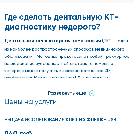
Где сделать дентальную КТ-
диагностику недорого?
Дентальная компьютерная томография
(ДКТ) – один
из наиболее распространенных способов медицинского
обследования. Методика представляет собой трехмерное
исследование зубочелюстной системы, с помощью
которого можно получить высококачественное 3D-
изображение. Метод дентальной КТ-диагностики
позволяет с помощью сканирования рентгеновским лучом
наблюдать нюансы строения и формы изменений внутри
Развернуть еще
зубочелюстной системы и разрабатывать эффективную
Цены на услуги
стратегию лечения стоматологических патологий.
ВЫДАЧА ИССЛЕДОВАНИЯ КЛКТ НА ФЛЕШКЕ USB
Чем вам поможет дентальная
840 руб.