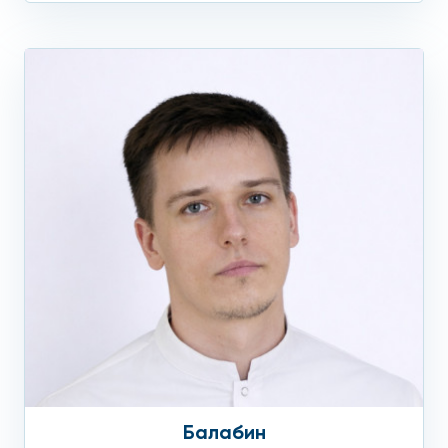
качественный сервис. Низкие цены и положительные
отзывы пациентов клиник «Столица» – гарантия нашей
работы. Обращаем Ваше внимание, что в клинике
«Столица» дентальная КТ-диагностика по акции
обходится дешевле в ночное время. Узнать подробности и
записаться на прием к КТ-диагносту в клинике «Столица»
на Ленинском проспекте можно по телефонам, указанным
на странице наших контактов.
КЛКТ в клинике на Ленинском
Балабин