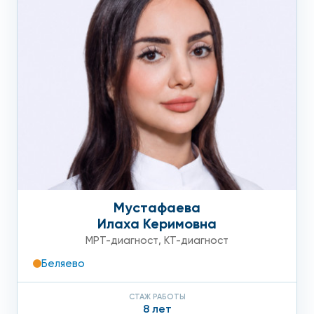
Мустафаева
Илаха Керимовна
МРТ-диагност
,
КТ-диагност
Беляево
СТАЖ РАБОТЫ
8 лет