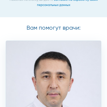
персональных данных
Для улучшения визуализации образований или сосудистых
патологий врач может назначить диагностическую
процедуру с введением контрастного препарата.
Стоит КТ гортани на Профсоюзной недорого, что весьма
Вам помогут врачи:
важно для наших пациентов.
Безошибочная диагностика,
небольшая стоимость КТ
гортани на Профсоюзной
Достоверность обнаружения заболеваний гортани
напрямую связана с уровнем компетентности
специалистов и возможностями томографов. Если вы еще
не определились, где сделать КТ гортани, на
Профсоюзной исследование выполнят замечательные
врачи, работающие с применением МСКТ-оборудования.