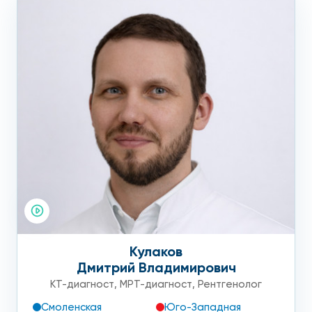
подготовка:
необходимо подобрать удобную одежду без
металлических пуговиц, молний, крючков, пряжек и
украшений;
следует заранее снять все украшения за
исключением серебряных и золотых;
обязательно проверить карманы, чтобы не
пропустить металлические предметы.
Возникшие вопросы по подготовке к исследованию можно
задать в контакт-центре или у администраторов клиники.
Кулаков
Дмитрий Владимирович
КТ-диагност
,
МРТ-диагност
,
Рентгенолог
Смоленская
Юго-Западная