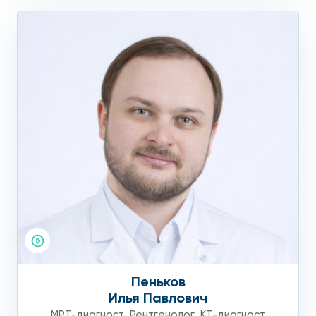
Пеньков
Илья Павлович
МРТ-диагност
,
Рентгенолог
,
КТ-диагност