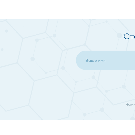
Виды протезирования
На сегодняшний день протезирование в ортопедии яв
Ст
В свою очередь, эта процедура может иметь несколь
именно вам.
Микропротезирование - поможет восстановить внешн
Постоянное протезирование – установка одиночных
Установка съёмных протезов – актуальна при ранне
нескольких зубов.
Нажи
Для протезирования используются металлокерамичес
Помните, что красивая улыбка – залог уверенности в