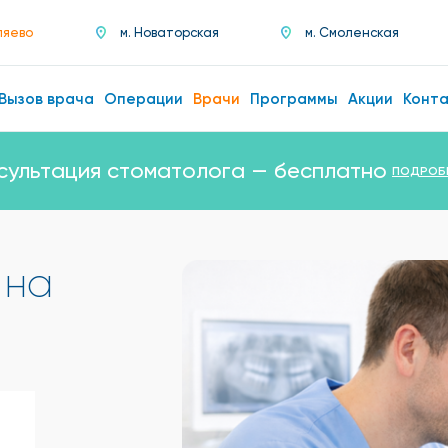
ляево
м. Новаторская
м. Смоленская
Вызов врача
Операции
Врачи
Программы
Акции
Конт
сультация стоматолога — бесплатно
ПОДРОБ
 на