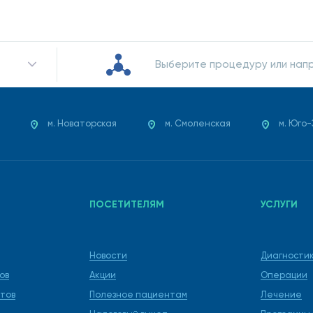
Выберите процедуру или нап
м. Новаторская
м. Смоленская
м. Юго
ПОСЕТИТЕЛЯМ
УСЛУГИ
Новости
Диагности
ов
Акции
Операции
тов
Полезное пациентам
Лечение