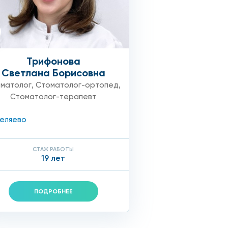
Трифонова
Светлана Борисовна
матолог
,
Стоматолог-ортопед
,
Стоматолог-терапевт
еляево
СТАЖ РАБОТЫ
19 лет
о разрушение, для этого устанавливают коронки;
ПОДРОБНЕЕ
 отношении, и поправить это можно путем установки
 использовании.