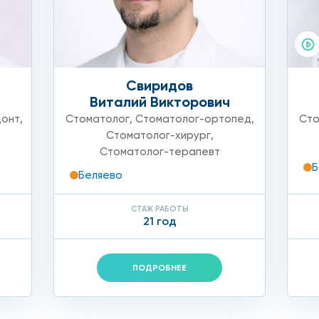
возникли такие проблемы, как:
Свиридов
Виталий Викторович
ем пищи.
донт
,
Стоматолог
,
Стоматолог-ортопед
,
Сто
Стоматолог-хирург
,
Стоматолог-терапевт
Б
Беляево
СТАЖ РАБОТЫ
21 год
едствием травм или запущенного кариеса;
сли зуб уже травмирован, необходимо предотвратить ег
ПОДРОБНЕЕ
трещины в зубах прежде всего неприятны в эстетическом
о прочных и не причиняющих дискомфорт при постоянном