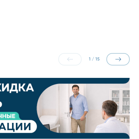
1
/
15