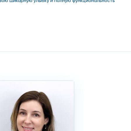
вою шикарную улыбку и полную функциональность
здорового корня);
х скорректировать нарушения формы и цвета зубов.
недорого. Стоимость приема ортопеда на