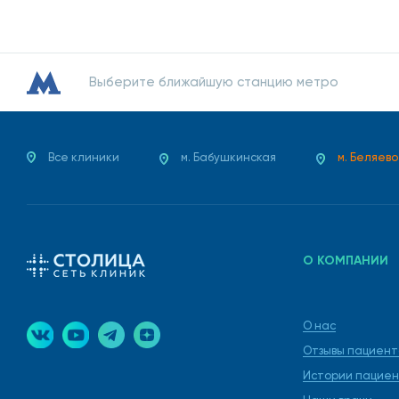
Выберите ближайшую станцию метро
Все клиники
м. Бабушкинская
м. Беляево
О КОМПАНИИ
О нас
Отзывы пациент
Истории пациен