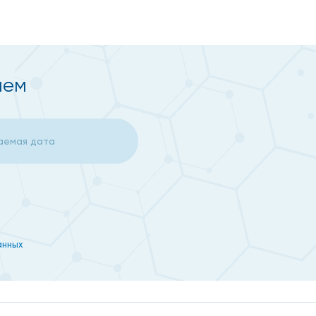
в вернуть красивую улыбку.
ием
 поможет подобрать тот вариант, который подходит
вого корня.
 зубного ряда, а также при полном отсутствии
анных
из которых успели хорошо себя зарекомендовать.
и лучшие доктора вам в этом помогут.