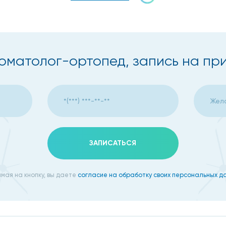
ляется одним из самых актуальных и популярных способо
оматолог-ортопед, запись на пр
ко видов, и после консультации ортопед нашей клиники
ий вид и функции разрушенного зуба при наличии здоро
 коронок, мостов и протезов на имплантаты.
ЗАПИСАТЬСЯ
м выпадении молочных зубов для исключения искривления
мая на кнопку, вы даете
согласие на обработку своих персональных д
кие, безметаллические и циркониевые коронки, каждые 
 себе. Позаботьтесь о том, что она была здоровой, а наш