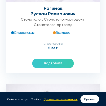
Рагимов
Руслан Рахманович
Стоматолог
,
Стоматолог-ортодонт
,
Стоматолог-ортопед
Смоленская
Беляево
СТАЖ РАБОТЫ
5 лет
ПОДРОБНЕЕ
Сайт использует Cookies.
Правила использования
Принять
ВЫЗОВ ВРАЧА НА ДОМ
ЗАПИСАТЬСЯ ОНЛАЙН